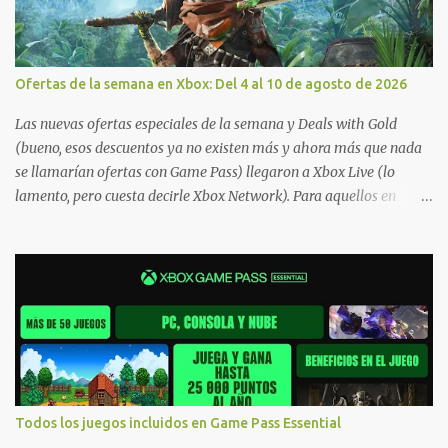
Ofertas de la semana en Xbox: Del 4 al 10 de agosto de 2026
Las nuevas ofertas especiales de la semana y Deals with Gold
(bueno, esos descuentos ya no existen más y ahora más que nada
se llamarían ofertas con Game Pass) llegaron a Xbox Live (lo
lamento, pero cuesta decirle Xbox Network). Para aquellos en
Windows 10/11, varios de los juegos que están de oferta también
cuentan con soporte para Xbox Play Anywhere, lo que nos permite
jugarlos y mantener un progreso compartido en Windows PC y
Xbox, y tenemos un listado de juegos compatibles por acá . ¿Aún
necesitas una mano con las compras? Tenemos un tutorial extenso
o en vídeo para que se quiten todas las dudas generales de cómo
hacer compras en Xbox . Podes consultar un listado más completo
de promociones desde xbox.com. El post puede tener
actualizaciones regulares o cambios ante cualquier error. Ofertas
Todos los juegos incluidos en Game Pass Essential
- Argentina Ofertas - Chile Ofertas - Colombia Ofertas - México