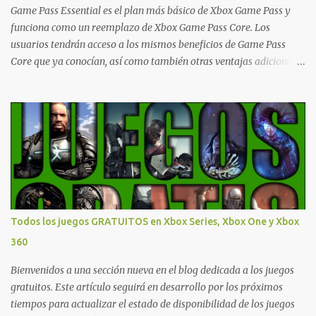
Ofertas - Estados Unidos Ofertas - España Todas las ofertas de
Game Pass Essential es el plan más básico de Xbox Game Pass y
Xbox One también aplican a Xbox Series, a excepción de los jue...
funciona como un reemplazo de Xbox Game Pass Core. Los
usuarios tendrán acceso a los mismos beneficios de Game Pass
Core que ya conocían, así como también otras ventajas adicionales
que fueron anunciados recientemente. Essential incluirá como
novedades una serie de ventajas para diferentes juegos free to play
que están en Xbox y PC, que van desde skins, desbloqueo de
personajes, paquetes de armas hasta emotes, monedas virtuales y
más para diferentes títulos. Todas estas ventajas se pueden
reclamar desde la sección de Game Pass o en tu aplicación de Xbox
yendo directamente a la pestaña de Game Pass. Essential también
ahora sumará el acceso a la Nube de Xbox, el cual nos permitite
jugar una pequeña porción de los juegos de la suscripción
Todos los juegos GRATUITOS en Xbox Series, Xbox One y Xbox
mediante xCloud y más de 600 juegos compatibles si es que los
360
compramos previamente (con más títulos en camino a ser
compatibles con la función Transmite tu Propios Juegos). Pueden
Bienvenidos a una sección nueva en el blog dedicada a los juegos
leer más...
gratuitos. Este artículo seguirá en desarrollo por los próximos
tiempos para actualizar el estado de disponibilidad de los juegos