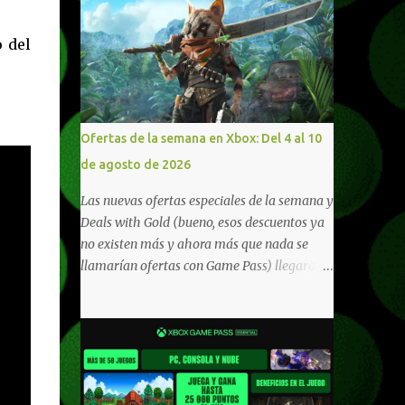
 del
Ofertas de la semana en Xbox: Del 4 al 10
de agosto de 2026
Las nuevas ofertas especiales de la semana y
Deals with Gold (bueno, esos descuentos ya
no existen más y ahora más que nada se
llamarían ofertas con Game Pass) llegaron a
Xbox Live (lo lamento, pero cuesta decirle
Xbox Network). Para aquellos en Windows
10/11, varios de los juegos que están de
oferta también cuentan con soporte para
Xbox Play Anywhere, lo que nos permite
jugarlos y mantener un progreso