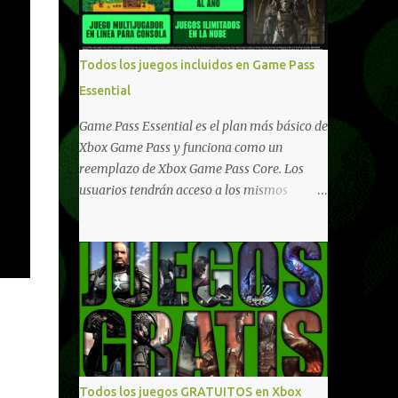
compartido en Windows PC y Xbox, y
tenemos un listado de juegos compatibles
por acá . ¿Aún necesitas una mano con las
Todos los juegos incluidos en Game Pass
compras? Tenemos un tutorial extenso o en
Essential
vídeo para que se quiten todas las dudas
generales de cómo hacer compras en Xbox .
Game Pass Essential es el plan más básico de
Podes consultar un listado más completo de
Xbox Game Pass y funciona como un
promociones desde xbox.com. El post puede
reemplazo de Xbox Game Pass Core. Los
tener actualizaciones regulares o cambios
usuarios tendrán acceso a los mismos
ante cualquier error. Ofertas - Argentina
beneficios de Game Pass Core que ya
Ofertas - Chile Ofertas - Colombia Ofertas
conocían, así como también otras ventajas
- México Ofertas - Estados Unidos Ofertas -
adicionales que fueron anunciados
España Todas las ofertas de Xbox One
recientemente. Essential incluirá como
también aplican a Xbox Series, a excepción
novedades una serie de ventajas para
de los jue...
diferentes juegos free to play que están en
Xbox y PC, que van desde skins, desbloqueo
de personajes, paquetes de armas hasta
emotes, monedas virtuales y más para
Todos los juegos GRATUITOS en Xbox