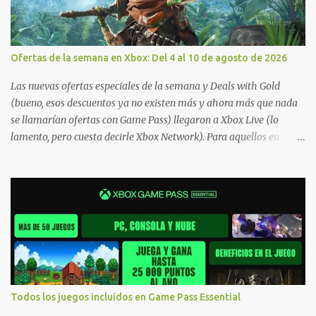
Ofertas de la semana en Xbox: Del 4 al 10 de agosto de 2026
Las nuevas ofertas especiales de la semana y Deals with Gold
(bueno, esos descuentos ya no existen más y ahora más que nada
se llamarían ofertas con Game Pass) llegaron a Xbox Live (lo
lamento, pero cuesta decirle Xbox Network). Para aquellos en
Windows 10/11, varios de los juegos que están de oferta también
cuentan con soporte para Xbox Play Anywhere, lo que nos permite
jugarlos y mantener un progreso compartido en Windows PC y
Xbox, y tenemos un listado de juegos compatibles por acá . ¿Aún
necesitas una mano con las compras? Tenemos un tutorial extenso
o en vídeo para que se quiten todas las dudas generales de cómo
hacer compras en Xbox . Podes consultar un listado más completo
de promociones desde xbox.com. El post puede tener
actualizaciones regulares o cambios ante cualquier error. Ofertas
Todos los juegos incluidos en Game Pass Essential
- Argentina Ofertas - Chile Ofertas - Colombia Ofertas - México