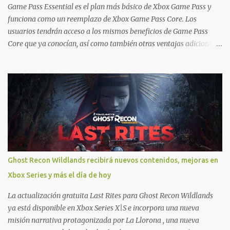
Ofertas - Estados Unidos Ofertas - España Todas las ofertas de
Game Pass Essential es el plan más básico de Xbox Game Pass y
Xbox One también aplican a Xbox Series, a excepción de los jue...
funciona como un reemplazo de Xbox Game Pass Core. Los
usuarios tendrán acceso a los mismos beneficios de Game Pass
Core que ya conocían, así como también otras ventajas adicionales
que fueron anunciados recientemente. Essential incluirá como
novedades una serie de ventajas para diferentes juegos free to play
que están en Xbox y PC, que van desde skins, desbloqueo de
personajes, paquetes de armas hasta emotes, monedas virtuales y
más para diferentes títulos. Todas estas ventajas se pueden
reclamar desde la sección de Game Pass o en tu aplicación de Xbox
yendo directamente a la pestaña de Game Pass. Essential también
ahora sumará el acceso a la Nube de Xbox, el cual nos permitite
jugar una pequeña porción de los juegos de la suscripción
Ghost Recon Wildlands recibirá nuevos contenidos, mejoras en
mediante xCloud y más de 600 juegos compatibles si es que los
Xbox Series y más el día de hoy
compramos previamente (con más títulos en camino a ser
compatibles con la función Transmite tu Propios Juegos). Pueden
La actualización gratuita Last Rites para Ghost Recon Wildlands
leer más...
ya está disponible en Xbox Series X|S e incorpora una nueva
misión narrativa protagonizada por La Llorona , una nueva