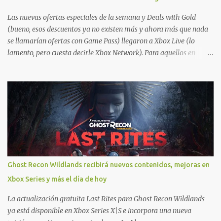
Las nuevas ofertas especiales de la semana y Deals with Gold
(bueno, esos descuentos ya no existen más y ahora más que nada
se llamarían ofertas con Game Pass) llegaron a Xbox Live (lo
lamento, pero cuesta decirle Xbox Network). Para aquellos en
Windows 10/11, varios de los juegos que están de oferta también
cuentan con soporte para Xbox Play Anywhere, lo que nos permite
jugarlos y mantener un progreso compartido en Windows PC y
Xbox, y tenemos un listado de juegos compatibles por acá . ¿Aún
necesitas una mano con las compras? Tenemos un tutorial extenso
o en vídeo para que se quiten todas las dudas generales de cómo
hacer compras en Xbox . Podes consultar un listado más completo
de promociones desde xbox.com. El post puede tener
actualizaciones regulares o cambios ante cualquier error. Ofertas
Ghost Recon Wildlands recibirá nuevos contenidos, mejoras en
- Argentina Ofertas - Chile Ofertas - Colombia Ofertas - México
Xbox Series y más el día de hoy
Ofertas - Estados Unidos Ofertas - España Todas las ofertas de
Xbox One también aplican a Xbox Series, a excepción de los jue...
La actualización gratuita Last Rites para Ghost Recon Wildlands
ya está disponible en Xbox Series X|S e incorpora una nueva