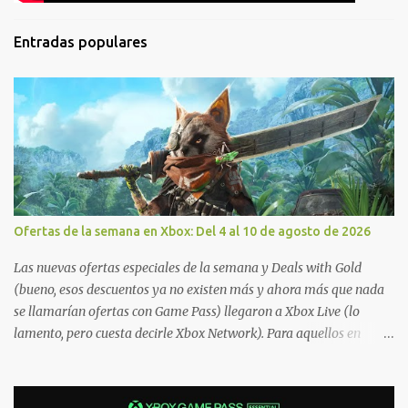
Entradas populares
Ofertas de la semana en Xbox: Del 4 al 10 de agosto de 2026
Las nuevas ofertas especiales de la semana y Deals with Gold
(bueno, esos descuentos ya no existen más y ahora más que nada
se llamarían ofertas con Game Pass) llegaron a Xbox Live (lo
lamento, pero cuesta decirle Xbox Network). Para aquellos en
Windows 10/11, varios de los juegos que están de oferta también
cuentan con soporte para Xbox Play Anywhere, lo que nos permite
jugarlos y mantener un progreso compartido en Windows PC y