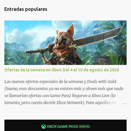
Entradas populares
Ofertas de la semana en Xbox: Del 4 al 10 de agosto de 2026
Las nuevas ofertas especiales de la semana y Deals with Gold
(bueno, esos descuentos ya no existen más y ahora más que nada
se llamarían ofertas con Game Pass) llegaron a Xbox Live (lo
lamento, pero cuesta decirle Xbox Network). Para aquellos en
Windows 10/11, varios de los juegos que están de oferta también
cuentan con soporte para Xbox Play Anywhere, lo que nos permite
jugarlos y mantener un progreso compartido en Windows PC y
Xbox, y tenemos un listado de juegos compatibles por acá . ¿Aún