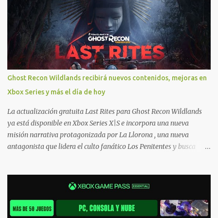
jugarlos y mantener un progreso compartido en Windows PC y
Xbox, y tenemos un listado de juegos compatibles por acá . ¿Aún
necesitas una mano con las compras? Tenemos un tutorial extenso
o en vídeo para que se quiten todas las dudas generales de cómo
hacer compras en Xbox . Podes consultar un listado más completo
de promociones desde xbox.com. El post puede tener
actualizaciones regulares o cambios ante cualquier error. Ofertas
Ghost Recon Wildlands recibirá nuevos contenidos, mejoras en
- Argentina Ofertas - Chile Ofertas - Colombia Ofertas - México
Xbox Series y más el día de hoy
Ofertas - Estados Unidos Ofertas - España Todas las ofertas de
Xbox One también aplican a Xbox Series, a excepción de los jue...
La actualización gratuita Last Rites para Ghost Recon Wildlands
ya está disponible en Xbox Series X|S e incorpora una nueva
misión narrativa protagonizada por La Llorona , una nueva
antagonista que lidera el culto fanático Los Penitentes y busca
vengarse de quienes le hicieron daño en Bolivia. La actualización
también marca el retorno del icónico enfrentamiento contra el
Predator , uno de los desafíos más recordados por la comunidad,
junto con múltiples mejoras centradas en ampliar la libertad de
juego. Uno de los aspectos más importantes de Last Rites es la
gran cantidad de opciones de personalización incorporadas. Ahora