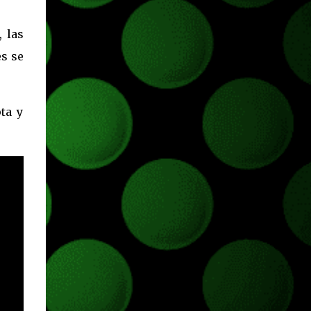
 las
s se
ta y