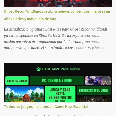
de promociones desde xbox.com. El post puede tener
actualizaciones regulares o cambios ante cualquier error. Ofertas
Ghost Recon Wildlands recibirá nuevos contenidos, mejoras en
- Argentina Ofertas - Chile Ofertas - Colombia Ofertas - México
Xbox Series y más el día de hoy
Ofertas - Estados Unidos Ofertas - España Todas las ofertas de
Xbox One también aplican a Xbox Series, a excepción de los jue...
La actualización gratuita Last Rites para Ghost Recon Wildlands
ya está disponible en Xbox Series X|S e incorpora una nueva
misión narrativa protagonizada por La Llorona , una nueva
antagonista que lidera el culto fanático Los Penitentes y busca
vengarse de quienes le hicieron daño en Bolivia. La actualización
también marca el retorno del icónico enfrentamiento contra el
Predator , uno de los desafíos más recordados por la comunidad,
junto con múltiples mejoras centradas en ampliar la libertad de
juego. Uno de los aspectos más importantes de Last Rites es la
gran cantidad de opciones de personalización incorporadas. Ahora
es posible ocultar más elementos de la interfaz, incluyendo las
trayectorias de lanzamiento de granadas y el resaltado de objetos
interactivos, además de desactivar automáticamente los sonidos
Todos los juegos incluidos en Game Pass Essential
asociados cuando la interfaz está oculta. También se añaden los