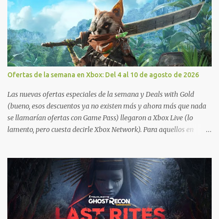
Ofertas de la semana en Xbox: Del 4 al 10 de agosto de 2026
Las nuevas ofertas especiales de la semana y Deals with Gold
(bueno, esos descuentos ya no existen más y ahora más que nada
se llamarían ofertas con Game Pass) llegaron a Xbox Live (lo
lamento, pero cuesta decirle Xbox Network). Para aquellos en
Windows 10/11, varios de los juegos que están de oferta también
cuentan con soporte para Xbox Play Anywhere, lo que nos permite
jugarlos y mantener un progreso compartido en Windows PC y
Xbox, y tenemos un listado de juegos compatibles por acá . ¿Aún
necesitas una mano con las compras? Tenemos un tutorial extenso
o en vídeo para que se quiten todas las dudas generales de cómo
hacer compras en Xbox . Podes consultar un listado más completo