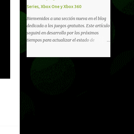
diferentes títulos. Todas estas ventajas se
Series, Xbox One y Xbox 360
pueden reclamar desde la sección de Game
Pass o en tu aplicación de Xbox yendo
Bienvenidos a una sección nueva en el blog
directamente a la pestaña de Game Pass.
dedicada a los juegos gratuitos. Este artículo
Essential también ahora sumará el acceso a
seguirá en desarrollo por los próximos
la Nube de Xbox, el cual nos permitite jugar
tiempos para actualizar el estado de
una pequeña porción de los juegos de la
disponibilidad de los juegos principalmente,
suscripción mediante xCloud y más de 600
así como mejorar todo mediante el feedback
juegos compatibles si es que los compramos
de nuestros lectores. Primero que nada
previamente (con más títulos en camino a
hemos remarcado los juegos gratuitos que
ser compatibles con la función Transmite tu
están limitados o en otras regiones. Dichos
Propios Juegos). Pueden leer más...
títulos ofrecen contenidos limitados o no se
encuentran en algunas regiones de América
Latina. Podremos ver una lista más
desarrollada, con vídeos o una descripción
de los juegos disponibles de forma gratuita
en Xbox Series, Xbox One y Xbox 360 a
continuación. LOS F2P DEJARON DE PEDIR
DE XBOX LIVE GOLD HACE TIEMPO Desde