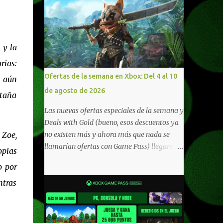
 y la
rias:
Ofertas de la semana en Xbox: Del 4 al 10
s aún
de agosto de 2026
ntaña
Las nuevas ofertas especiales de la semana y
Deals with Gold (bueno, esos descuentos ya
 Zoe,
no existen más y ahora más que nada se
llamarían ofertas con Game Pass) llegaron a
opias
Xbox Live (lo lamento, pero cuesta decirle
o por
Xbox Network). Para aquellos en Windows
ntras
10/11, varios de los juegos que están de
oferta también cuentan con soporte para
Xbox Play Anywhere, lo que nos permite
jugarlos y mantener un progreso