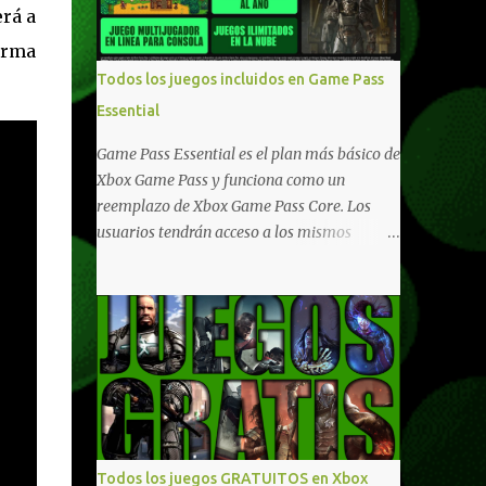
erá a
compartido en Windows PC y Xbox, y
tenemos un listado de juegos compatibles
forma
por acá . ¿Aún necesitas una mano con las
Todos los juegos incluidos en Game Pass
compras? Tenemos un tutorial extenso o en
Essential
vídeo para que se quiten todas las dudas
generales de cómo hacer compras en Xbox .
Game Pass Essential es el plan más básico de
Podes consultar un listado más completo de
Xbox Game Pass y funciona como un
promociones desde xbox.com. El post puede
reemplazo de Xbox Game Pass Core. Los
tener actualizaciones regulares o cambios
usuarios tendrán acceso a los mismos
ante cualquier error. Ofertas - Argentina
beneficios de Game Pass Core que ya
Ofertas - Chile Ofertas - Colombia Ofertas
conocían, así como también otras ventajas
- México Ofertas - Estados Unidos Ofertas -
adicionales que fueron anunciados
España Todas las ofertas de Xbox One
recientemente. Essential incluirá como
también aplican a Xbox Series, a excepción
novedades una serie de ventajas para
de los jue...
diferentes juegos free to play que están en
Xbox y PC, que van desde skins, desbloqueo
de personajes, paquetes de armas hasta
emotes, monedas virtuales y más para
Todos los juegos GRATUITOS en Xbox