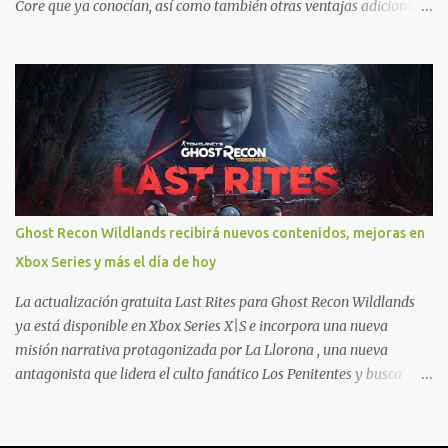
Core que ya conocían, así como también otras ventajas adicionales
que fueron anunciados recientemente. Essential incluirá como
novedades una serie de ventajas para diferentes juegos free to play
que están en Xbox y PC, que van desde skins, desbloqueo de
personajes, paquetes de armas hasta emotes, monedas virtuales y
más para diferentes títulos. Todas estas ventajas se pueden
reclamar desde la sección de Game Pass o en tu aplicación de Xbox
yendo directamente a la pestaña de Game Pass. Essential también
ahora sumará el acceso a la Nube de Xbox, el cual nos permitite
jugar una pequeña porción de los juegos de la suscripción
Ghost Recon Wildlands recibirá nuevos contenidos, mejoras en
mediante xCloud y más de 600 juegos compatibles si es que los
Xbox Series y más el día de hoy
compramos previamente (con más títulos en camino a ser
compatibles con la función Transmite tu Propios Juegos). Pueden
La actualización gratuita Last Rites para Ghost Recon Wildlands
leer más...
ya está disponible en Xbox Series X|S e incorpora una nueva
misión narrativa protagonizada por La Llorona , una nueva
antagonista que lidera el culto fanático Los Penitentes y busca
vengarse de quienes le hicieron daño en Bolivia. La actualización
también marca el retorno del icónico enfrentamiento contra el
Predator , uno de los desafíos más recordados por la comunidad,