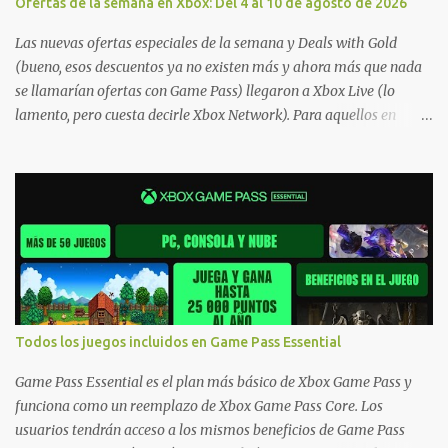
Ofertas de la semana en Xbox: Del 4 al 10 de agosto de 2026
Las nuevas ofertas especiales de la semana y Deals with Gold
(bueno, esos descuentos ya no existen más y ahora más que nada
se llamarían ofertas con Game Pass) llegaron a Xbox Live (lo
lamento, pero cuesta decirle Xbox Network). Para aquellos en
Windows 10/11, varios de los juegos que están de oferta también
cuentan con soporte para Xbox Play Anywhere, lo que nos permite
jugarlos y mantener un progreso compartido en Windows PC y
Xbox, y tenemos un listado de juegos compatibles por acá . ¿Aún
necesitas una mano con las compras? Tenemos un tutorial extenso
o en vídeo para que se quiten todas las dudas generales de cómo
hacer compras en Xbox . Podes consultar un listado más completo
de promociones desde xbox.com. El post puede tener
actualizaciones regulares o cambios ante cualquier error. Ofertas
Todos los juegos incluidos en Game Pass Essential
- Argentina Ofertas - Chile Ofertas - Colombia Ofertas - México
Ofertas - Estados Unidos Ofertas - España Todas las ofertas de
Game Pass Essential es el plan más básico de Xbox Game Pass y
Xbox One también aplican a Xbox Series, a excepción de los jue...
funciona como un reemplazo de Xbox Game Pass Core. Los
usuarios tendrán acceso a los mismos beneficios de Game Pass