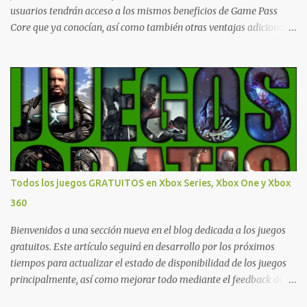
usuarios tendrán acceso a los mismos beneficios de Game Pass
Core que ya conocían, así como también otras ventajas adicionales
que fueron anunciados recientemente. Essential incluirá como
novedades una serie de ventajas para diferentes juegos free to play
que están en Xbox y PC, que van desde skins, desbloqueo de
personajes, paquetes de armas hasta emotes, monedas virtuales y
más para diferentes títulos. Todas estas ventajas se pueden
reclamar desde la sección de Game Pass o en tu aplicación de Xbox
yendo directamente a la pestaña de Game Pass. Essential también
ahora sumará el acceso a la Nube de Xbox, el cual nos permitite
jugar una pequeña porción de los juegos de la suscripción
Todos los juegos GRATUITOS en Xbox Series, Xbox One y Xbox
mediante xCloud y más de 600 juegos compatibles si es que los
360
compramos previamente (con más títulos en camino a ser
compatibles con la función Transmite tu Propios Juegos). Pueden
Bienvenidos a una sección nueva en el blog dedicada a los juegos
leer más...
gratuitos. Este artículo seguirá en desarrollo por los próximos
tiempos para actualizar el estado de disponibilidad de los juegos
principalmente, así como mejorar todo mediante el feedback de
nuestros lectores. Primero que nada hemos remarcado los juegos