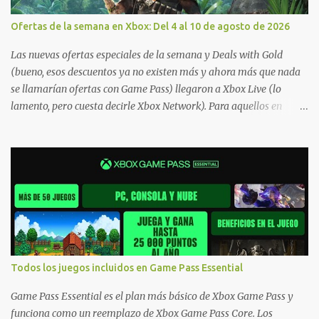
Ofertas de la semana en Xbox: Del 4 al 10 de agosto de 2026
Las nuevas ofertas especiales de la semana y Deals with Gold
(bueno, esos descuentos ya no existen más y ahora más que nada
se llamarían ofertas con Game Pass) llegaron a Xbox Live (lo
lamento, pero cuesta decirle Xbox Network). Para aquellos en
Windows 10/11, varios de los juegos que están de oferta también
cuentan con soporte para Xbox Play Anywhere, lo que nos permite
jugarlos y mantener un progreso compartido en Windows PC y
Xbox, y tenemos un listado de juegos compatibles por acá . ¿Aún
necesitas una mano con las compras? Tenemos un tutorial extenso
o en vídeo para que se quiten todas las dudas generales de cómo
hacer compras en Xbox . Podes consultar un listado más completo
de promociones desde xbox.com. El post puede tener
actualizaciones regulares o cambios ante cualquier error. Ofertas
Todos los juegos incluidos en Game Pass Essential
- Argentina Ofertas - Chile Ofertas - Colombia Ofertas - México
Ofertas - Estados Unidos Ofertas - España Todas las ofertas de
Game Pass Essential es el plan más básico de Xbox Game Pass y
Xbox One también aplican a Xbox Series, a excepción de los jue...
funciona como un reemplazo de Xbox Game Pass Core. Los