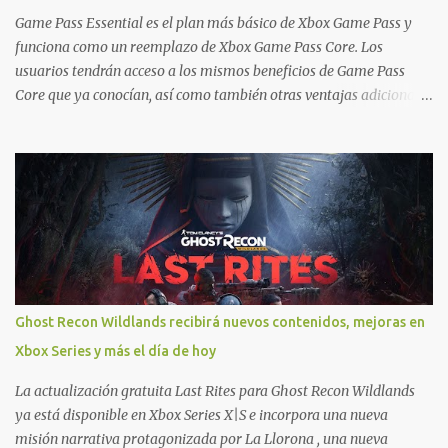
Ofertas - Estados Unidos Ofertas - España Todas las ofertas de
Game Pass Essential es el plan más básico de Xbox Game Pass y
Xbox One también aplican a Xbox Series, a excepción de los jue...
funciona como un reemplazo de Xbox Game Pass Core. Los
usuarios tendrán acceso a los mismos beneficios de Game Pass
Core que ya conocían, así como también otras ventajas adicionales
que fueron anunciados recientemente. Essential incluirá como
novedades una serie de ventajas para diferentes juegos free to play
que están en Xbox y PC, que van desde skins, desbloqueo de
personajes, paquetes de armas hasta emotes, monedas virtuales y
más para diferentes títulos. Todas estas ventajas se pueden
reclamar desde la sección de Game Pass o en tu aplicación de Xbox
yendo directamente a la pestaña de Game Pass. Essential también
ahora sumará el acceso a la Nube de Xbox, el cual nos permitite
jugar una pequeña porción de los juegos de la suscripción
Ghost Recon Wildlands recibirá nuevos contenidos, mejoras en
mediante xCloud y más de 600 juegos compatibles si es que los
Xbox Series y más el día de hoy
compramos previamente (con más títulos en camino a ser
compatibles con la función Transmite tu Propios Juegos). Pueden
La actualización gratuita Last Rites para Ghost Recon Wildlands
leer más...
ya está disponible en Xbox Series X|S e incorpora una nueva
misión narrativa protagonizada por La Llorona , una nueva