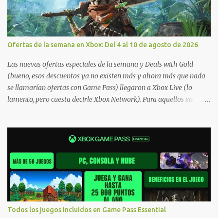
Ofertas de la semana en Xbox: Del 4 al 10 de agosto de 2026
Las nuevas ofertas especiales de la semana y Deals with Gold
(bueno, esos descuentos ya no existen más y ahora más que nada
se llamarían ofertas con Game Pass) llegaron a Xbox Live (lo
lamento, pero cuesta decirle Xbox Network). Para aquellos en
Windows 10/11, varios de los juegos que están de oferta también
cuentan con soporte para Xbox Play Anywhere, lo que nos permite
jugarlos y mantener un progreso compartido en Windows PC y
Xbox, y tenemos un listado de juegos compatibles por acá . ¿Aún
necesitas una mano con las compras? Tenemos un tutorial extenso
o en vídeo para que se quiten todas las dudas generales de cómo
hacer compras en Xbox . Podes consultar un listado más completo
de promociones desde xbox.com. El post puede tener
actualizaciones regulares o cambios ante cualquier error. Ofertas
Todos los juegos incluidos en Game Pass Essential
- Argentina Ofertas - Chile Ofertas - Colombia Ofertas - México