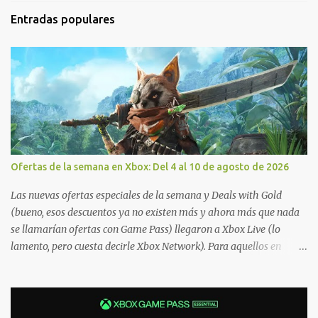
Entradas populares
Ofertas de la semana en Xbox: Del 4 al 10 de agosto de 2026
Las nuevas ofertas especiales de la semana y Deals with Gold
(bueno, esos descuentos ya no existen más y ahora más que nada
se llamarían ofertas con Game Pass) llegaron a Xbox Live (lo
lamento, pero cuesta decirle Xbox Network). Para aquellos en
Windows 10/11, varios de los juegos que están de oferta también
cuentan con soporte para Xbox Play Anywhere, lo que nos permite
jugarlos y mantener un progreso compartido en Windows PC y
Xbox, y tenemos un listado de juegos compatibles por acá . ¿Aún