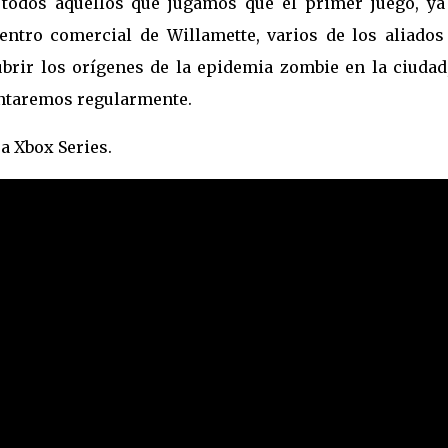
 todos aquellos que jugamos que el primer juego, ya
entro comercial de Willamette, varios de los aliados
brir los orígenes de la epidemia zombie en la ciudad,
entaremos regularmente.
a Xbox Series.