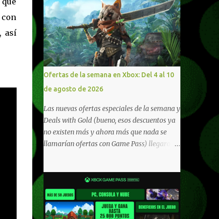
 que
 con
 así
Ofertas de la semana en Xbox: Del 4 al 10
de agosto de 2026
Las nuevas ofertas especiales de la semana y
Deals with Gold (bueno, esos descuentos ya
no existen más y ahora más que nada se
llamarían ofertas con Game Pass) llegaron a
Xbox Live (lo lamento, pero cuesta decirle
Xbox Network). Para aquellos en Windows
10/11, varios de los juegos que están de
oferta también cuentan con soporte para
Xbox Play Anywhere, lo que nos permite
jugarlos y mantener un progreso