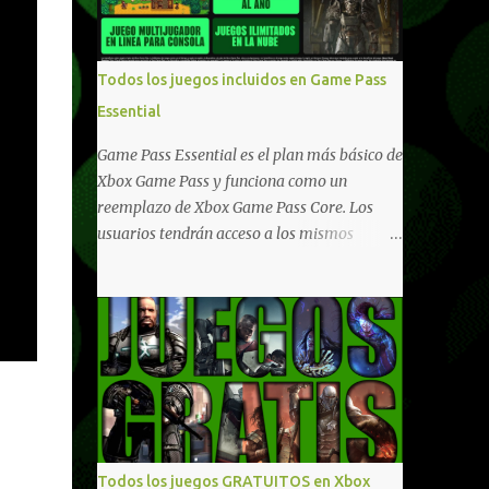
compartido en Windows PC y Xbox, y
tenemos un listado de juegos compatibles
por acá . ¿Aún necesitas una mano con las
Todos los juegos incluidos en Game Pass
compras? Tenemos un tutorial extenso o en
Essential
vídeo para que se quiten todas las dudas
generales de cómo hacer compras en Xbox .
Game Pass Essential es el plan más básico de
Podes consultar un listado más completo de
Xbox Game Pass y funciona como un
promociones desde xbox.com. El post puede
reemplazo de Xbox Game Pass Core. Los
tener actualizaciones regulares o cambios
usuarios tendrán acceso a los mismos
ante cualquier error. Ofertas - Argentina
beneficios de Game Pass Core que ya
Ofertas - Chile Ofertas - Colombia Ofertas
conocían, así como también otras ventajas
- México Ofertas - Estados Unidos Ofertas -
adicionales que fueron anunciados
España Todas las ofertas de Xbox One
recientemente. Essential incluirá como
también aplican a Xbox Series, a excepción
novedades una serie de ventajas para
de los jue...
diferentes juegos free to play que están en
Xbox y PC, que van desde skins, desbloqueo
de personajes, paquetes de armas hasta
emotes, monedas virtuales y más para
Todos los juegos GRATUITOS en Xbox