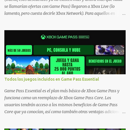
se llamarían ofertas con Game Pass) llegaron a Xbox Live (lo
lamento, pero cuesta decirle Xbox Network). Para aquellos en
Windows 10/11, varios de los juegos que están de oferta también
cuentan con soporte para Xbox Play Anywhere, lo que nos permite
jugarlos y mantener un progreso compartido en Windows PC y
Xbox, y tenemos un listado de juegos compatibles por acá . ¿Aún
necesitas una mano con las compras? Tenemos un tutorial extenso
o en vídeo para que se quiten todas las dudas generales de cómo
hacer compras en Xbox . Podes consultar un listado más completo
de promociones desde xbox.com. El post puede tener
actualizaciones regulares o cambios ante cualquier error. Ofertas
Todos los juegos incluidos en Game Pass Essential
- Argentina Ofertas - Chile Ofertas - Colombia Ofertas - México
Ofertas - Estados Unidos Ofertas - España Todas las ofertas de
Game Pass Essential es el plan más básico de Xbox Game Pass y
Xbox One también aplican a Xbox Series, a excepción de los jue...
funciona como un reemplazo de Xbox Game Pass Core. Los
usuarios tendrán acceso a los mismos beneficios de Game Pass
Core que ya conocían, así como también otras ventajas adicionales
que fueron anunciados recientemente. Essential incluirá como
novedades una serie de ventajas para diferentes juegos free to play