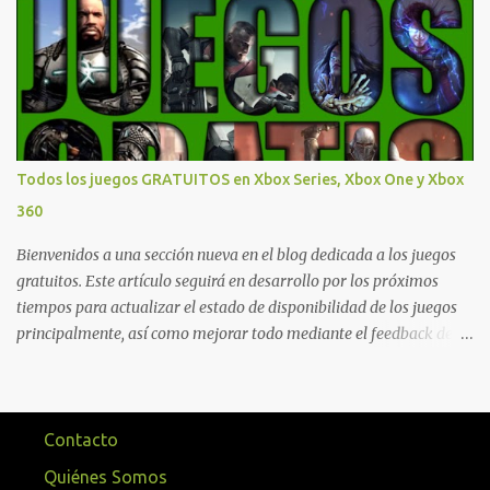
que están en Xbox y PC, que van desde skins, desbloqueo de
personajes, paquetes de armas hasta emotes, monedas virtuales y
más para diferentes títulos. Todas estas ventajas se pueden
reclamar desde la sección de Game Pass o en tu aplicación de Xbox
yendo directamente a la pestaña de Game Pass. Essential también
ahora sumará el acceso a la Nube de Xbox, el cual nos permitite
jugar una pequeña porción de los juegos de la suscripción
Todos los juegos GRATUITOS en Xbox Series, Xbox One y Xbox
mediante xCloud y más de 600 juegos compatibles si es que los
360
compramos previamente (con más títulos en camino a ser
compatibles con la función Transmite tu Propios Juegos). Pueden
Bienvenidos a una sección nueva en el blog dedicada a los juegos
leer más...
gratuitos. Este artículo seguirá en desarrollo por los próximos
tiempos para actualizar el estado de disponibilidad de los juegos
principalmente, así como mejorar todo mediante el feedback de
nuestros lectores. Primero que nada hemos remarcado los juegos
gratuitos que están limitados o en otras regiones. Dichos títulos
ofrecen contenidos limitados o no se encuentran en algunas
regiones de América Latina. Podremos ver una lista más
Contacto
desarrollada, con vídeos o una descripción de los juegos
Quiénes Somos