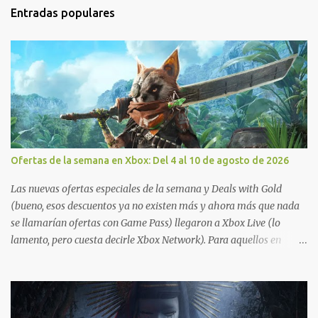
Entradas populares
Ofertas de la semana en Xbox: Del 4 al 10 de agosto de 2026
Las nuevas ofertas especiales de la semana y Deals with Gold
(bueno, esos descuentos ya no existen más y ahora más que nada
se llamarían ofertas con Game Pass) llegaron a Xbox Live (lo
lamento, pero cuesta decirle Xbox Network). Para aquellos en
Windows 10/11, varios de los juegos que están de oferta también
cuentan con soporte para Xbox Play Anywhere, lo que nos permite
jugarlos y mantener un progreso compartido en Windows PC y
Xbox, y tenemos un listado de juegos compatibles por acá . ¿Aún