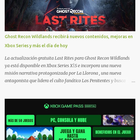
necesitas una mano con las compras? Tenemos un tutorial extenso
o en vídeo para que se quiten todas las dudas generales de cómo
hacer compras en Xbox . Podes consultar un listado más completo
de promociones desde xbox.com. El post puede tener
actualizaciones regulares o cambios ante cualquier error. Ofertas
Ghost Recon Wildlands recibirá nuevos contenidos, mejoras en
- Argentina Ofertas - Chile Ofertas - Colombia Ofertas - México
Xbox Series y más el día de hoy
Ofertas - Estados Unidos Ofertas - España Todas las ofertas de
Xbox One también aplican a Xbox Series, a excepción de los jue...
La actualización gratuita Last Rites para Ghost Recon Wildlands
ya está disponible en Xbox Series X|S e incorpora una nueva
misión narrativa protagonizada por La Llorona , una nueva
antagonista que lidera el culto fanático Los Penitentes y busca
vengarse de quienes le hicieron daño en Bolivia. La actualización
también marca el retorno del icónico enfrentamiento contra el
Predator , uno de los desafíos más recordados por la comunidad,
junto con múltiples mejoras centradas en ampliar la libertad de
juego. Uno de los aspectos más importantes de Last Rites es la
gran cantidad de opciones de personalización incorporadas. Ahora
es posible ocultar más elementos de la interfaz, incluyendo las