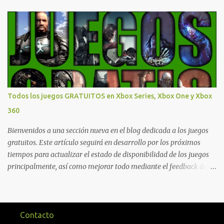
novedades una serie de ventajas para diferentes juegos free to play
que están en Xbox y PC, que van desde skins, desbloqueo de
personajes, paquetes de armas hasta emotes, monedas virtuales y
más para diferentes títulos. Todas estas ventajas se pueden
reclamar desde la sección de Game Pass o en tu aplicación de Xbox
yendo directamente a la pestaña de Game Pass. Essential también
ahora sumará el acceso a la Nube de Xbox, el cual nos permitite
jugar una pequeña porción de los juegos de la suscripción
Todos los juegos GRATUITOS en Xbox Series, Xbox One y Xbox
mediante xCloud y más de 600 juegos compatibles si es que los
360
compramos previamente (con más títulos en camino a ser
compatibles con la función Transmite tu Propios Juegos). Pueden
Bienvenidos a una sección nueva en el blog dedicada a los juegos
leer más...
gratuitos. Este artículo seguirá en desarrollo por los próximos
tiempos para actualizar el estado de disponibilidad de los juegos
principalmente, así como mejorar todo mediante el feedback de
nuestros lectores. Primero que nada hemos remarcado los juegos
gratuitos que están limitados o en otras regiones. Dichos títulos
ofrecen contenidos limitados o no se encuentran en algunas
regiones de América Latina. Podremos ver una lista más
Contacto