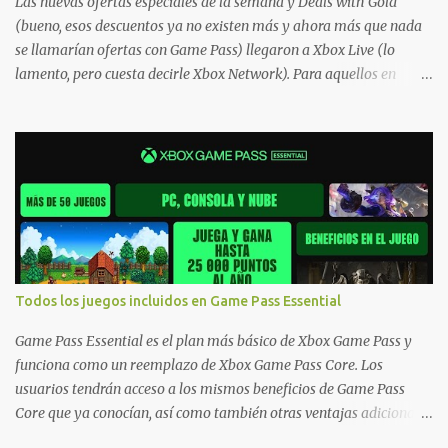
Las nuevas ofertas especiales de la semana y Deals with Gold
(bueno, esos descuentos ya no existen más y ahora más que nada
se llamarían ofertas con Game Pass) llegaron a Xbox Live (lo
lamento, pero cuesta decirle Xbox Network). Para aquellos en
Windows 10/11, varios de los juegos que están de oferta también
cuentan con soporte para Xbox Play Anywhere, lo que nos permite
jugarlos y mantener un progreso compartido en Windows PC y
Xbox, y tenemos un listado de juegos compatibles por acá . ¿Aún
necesitas una mano con las compras? Tenemos un tutorial extenso
o en vídeo para que se quiten todas las dudas generales de cómo
hacer compras en Xbox . Podes consultar un listado más completo
de promociones desde xbox.com. El post puede tener
actualizaciones regulares o cambios ante cualquier error. Ofertas
Todos los juegos incluidos en Game Pass Essential
- Argentina Ofertas - Chile Ofertas - Colombia Ofertas - México
Ofertas - Estados Unidos Ofertas - España Todas las ofertas de
Game Pass Essential es el plan más básico de Xbox Game Pass y
Xbox One también aplican a Xbox Series, a excepción de los jue...
funciona como un reemplazo de Xbox Game Pass Core. Los
usuarios tendrán acceso a los mismos beneficios de Game Pass
Core que ya conocían, así como también otras ventajas adicionales
que fueron anunciados recientemente. Essential incluirá como