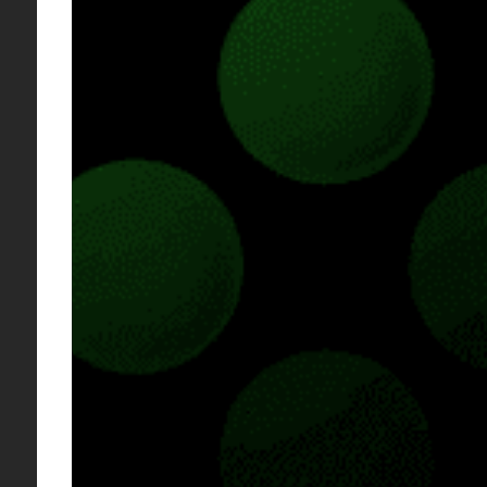
incorporadas. Ahora es posible ocultar más
elementos de la interfaz, incluyendo las
trayectorias de lanzamiento de granadas y
el resaltado de objetos interactivos, además
de desactivar automáticamente los sonidos
asociados cuando la interfaz está oculta.
También se añaden los llamados
"Parámetros Ghost" , que permiten activar
la recarga táctica, limitar el número de
armas ...