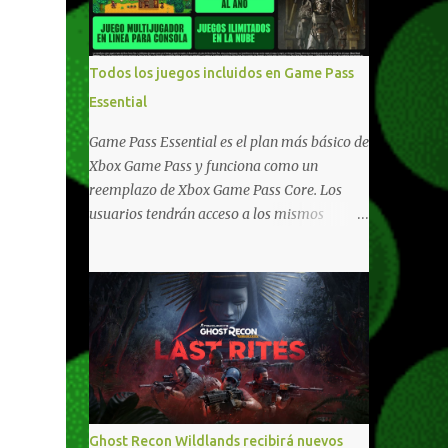
compartido en Windows PC y Xbox, y
tenemos un listado de juegos compatibles
por acá . ¿Aún necesitas una mano con las
Todos los juegos incluidos en Game Pass
compras? Tenemos un tutorial extenso o en
Essential
vídeo para que se quiten todas las dudas
generales de cómo hacer compras en Xbox .
Game Pass Essential es el plan más básico de
Podes consultar un listado más completo de
Xbox Game Pass y funciona como un
promociones desde xbox.com. El post puede
reemplazo de Xbox Game Pass Core. Los
tener actualizaciones regulares o cambios
usuarios tendrán acceso a los mismos
ante cualquier error. Ofertas - Argentina
beneficios de Game Pass Core que ya
Ofertas - Chile Ofertas - Colombia Ofertas
conocían, así como también otras ventajas
- México Ofertas - Estados Unidos Ofertas -
adicionales que fueron anunciados
España Todas las ofertas de Xbox One
recientemente. Essential incluirá como
también aplican a Xbox Series, a excepción
novedades una serie de ventajas para
de los jue...
diferentes juegos free to play que están en
Xbox y PC, que van desde skins, desbloqueo
de personajes, paquetes de armas hasta
emotes, monedas virtuales y más para
Ghost Recon Wildlands recibirá nuevos