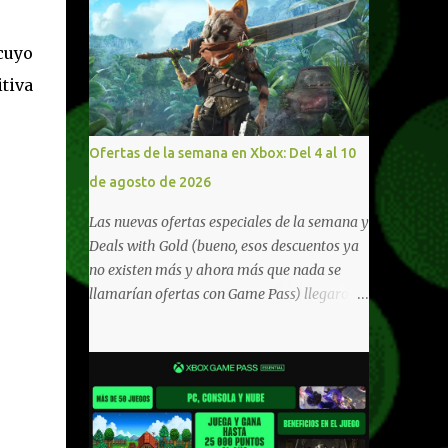
cuyo
itiva
Ofertas de la semana en Xbox: Del 4 al 10
de agosto de 2026
Las nuevas ofertas especiales de la semana y
Deals with Gold (bueno, esos descuentos ya
no existen más y ahora más que nada se
llamarían ofertas con Game Pass) llegaron a
Xbox Live (lo lamento, pero cuesta decirle
Xbox Network). Para aquellos en Windows
10/11, varios de los juegos que están de
oferta también cuentan con soporte para
Xbox Play Anywhere, lo que nos permite
jugarlos y mantener un progreso