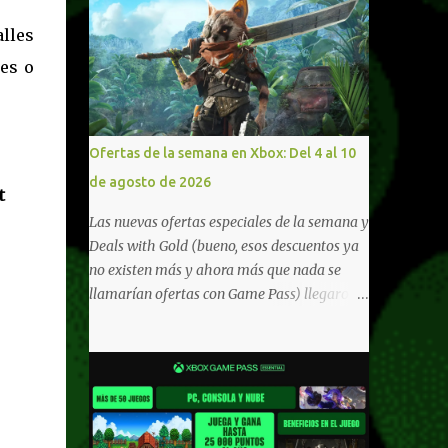
alles
es o
Ofertas de la semana en Xbox: Del 4 al 10
de agosto de 2026
t
Las nuevas ofertas especiales de la semana y
Deals with Gold (bueno, esos descuentos ya
no existen más y ahora más que nada se
llamarían ofertas con Game Pass) llegaron a
Xbox Live (lo lamento, pero cuesta decirle
Xbox Network). Para aquellos en Windows
10/11, varios de los juegos que están de
oferta también cuentan con soporte para
Xbox Play Anywhere, lo que nos permite
jugarlos y mantener un progreso