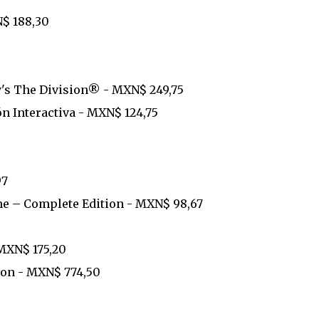
$ 188,30
y's The Division® - MXN$ 249,75
ón Interactiva - MXN$ 124,75
97
me – Complete Edition - MXN$ 98,67
MXN$ 175,20
ion - MXN$ 774,50