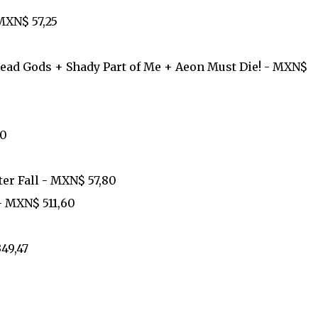
MXN$ 57,25
ead Gods + Shady Part of Me + Aeon Must Die! - MXN$
50
er Fall - MXN$ 57,80
- MXN$ 511,60
49,47