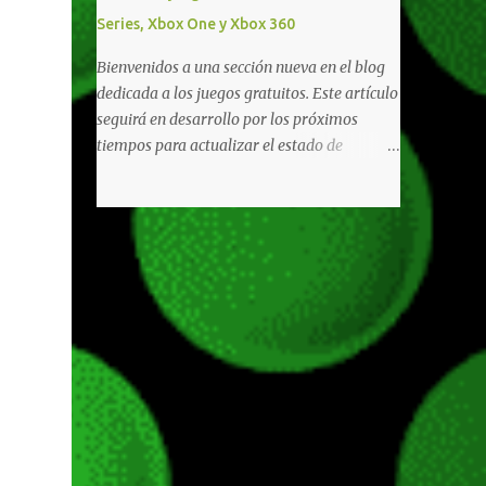
diferentes títulos. Todas estas ventajas se
Series, Xbox One y Xbox 360
pueden reclamar desde la sección de Game
Pass o en tu aplicación de Xbox yendo
Bienvenidos a una sección nueva en el blog
directamente a la pestaña de Game Pass.
dedicada a los juegos gratuitos. Este artículo
Essential también ahora sumará el acceso a
seguirá en desarrollo por los próximos
la Nube de Xbox, el cual nos permitite jugar
tiempos para actualizar el estado de
una pequeña porción de los juegos de la
disponibilidad de los juegos principalmente,
suscripción mediante xCloud y más de 600
así como mejorar todo mediante el feedback
juegos compatibles si es que los compramos
de nuestros lectores. Primero que nada
previamente (con más títulos en camino a
hemos remarcado los juegos gratuitos que
ser compatibles con la función Transmite tu
están limitados o en otras regiones. Dichos
Propios Juegos). Pueden leer más...
títulos ofrecen contenidos limitados o no se
encuentran en algunas regiones de América
Latina. Podremos ver una lista más
desarrollada, con vídeos o una descripción
de los juegos disponibles de forma gratuita
en Xbox Series, Xbox One y Xbox 360 a
continuación. LOS F2P DEJARON DE PEDIR
DE XBOX LIVE GOLD HACE TIEMPO Desde