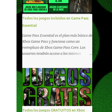
compartido en Windows PC y Xbox, y
tenemos un listado de juegos compatibles
por acá . ¿Aún necesitas una mano con las
Todos los juegos incluidos en Game Pass
compras? Tenemos un tutorial extenso o en
Essential
vídeo para que se quiten todas las dudas
generales de cómo hacer compras en Xbox .
Game Pass Essential es el plan más básico de
Podes consultar un listado más completo de
Xbox Game Pass y funciona como un
promociones desde xbox.com. El post puede
reemplazo de Xbox Game Pass Core. Los
tener actualizaciones regulares o cambios
usuarios tendrán acceso a los mismos
ante cualquier error. Ofertas - Argentina
beneficios de Game Pass Core que ya
Ofertas - Chile Ofertas - Colombia Ofertas
conocían, así como también otras ventajas
- México Ofertas - Estados Unidos Ofertas -
adicionales que fueron anunciados
España Todas las ofertas de Xbox One
recientemente. Essential incluirá como
también aplican a Xbox Series, a excepción
novedades una serie de ventajas para
de los jue...
diferentes juegos free to play que están en
Xbox y PC, que van desde skins, desbloqueo
de personajes, paquetes de armas hasta
emotes, monedas virtuales y más para
Todos los juegos GRATUITOS en Xbox