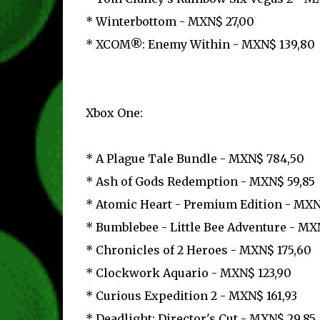
* Winterbottom - MXN$ 27,00
* XCOM®: Enemy Within - MXN$ 139,80
Xbox One:
* A Plague Tale Bundle - MXN$ 784,50
* Ash of Gods Redemption - MXN$ 59,85
* Atomic Heart - Premium Edition - MXN
* Bumblebee - Little Bee Adventure - MX
* Chronicles of 2 Heroes - MXN$ 175,60
* Clockwork Aquario - MXN$ 123,90
* Curious Expedition 2 - MXN$ 161,93
* Deadlight: Director's Cut - MXN$ 29,85