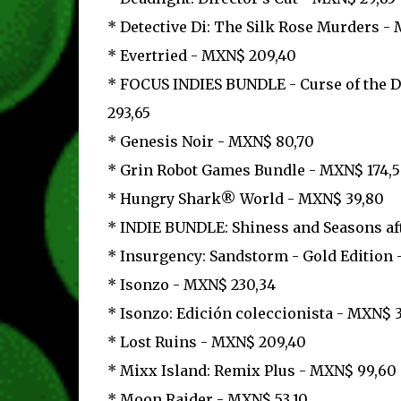
* Detective Di: The Silk Rose Murders - 
* Evertried - MXN$ 209,40
* FOCUS INDIES BUNDLE - Curse of the D
293,65
* Genesis Noir - MXN$ 80,70
* Grin Robot Games Bundle - MXN$ 174,
* Hungry Shark® World - MXN$ 39,80
* INDIE BUNDLE: Shiness and Seasons aft
* Insurgency: Sandstorm - Gold Edition 
* Isonzo - MXN$ 230,34
* Isonzo: Edición coleccionista - MXN$ 3
* Lost Ruins - MXN$ 209,40
* Mixx Island: Remix Plus - MXN$ 99,60
* Moon Raider - MXN$ 53,10