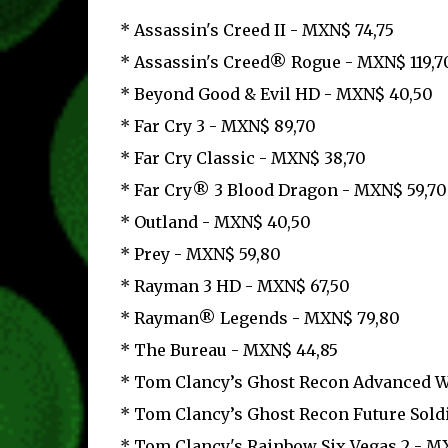
* Assassin's Creed II - MXN$ 74,75
* Assassin's Creed® Rogue - MXN$ 119,7
* Beyond Good & Evil HD - MXN$ 40,50
* Far Cry 3 - MXN$ 89,70
* Far Cry Classic - MXN$ 38,70
* Far Cry® 3 Blood Dragon - MXN$ 59,70
* Outland - MXN$ 40,50
* Prey - MXN$ 59,80
* Rayman 3 HD - MXN$ 67,50
* Rayman® Legends - MXN$ 79,80
* The Bureau - MXN$ 44,85
* Tom Clancy’s Ghost Recon Advanced W
* Tom Clancy’s Ghost Recon Future Sold
* Tom Clancy's Rainbow Six Vegas 2 - M