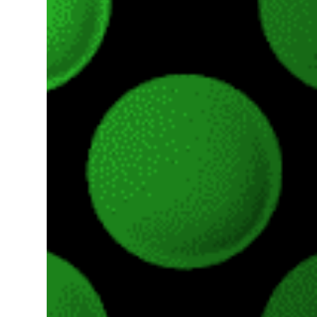
hace más de un año, juegos como Fortnite,
Apex Legends, Halo Infinite, entre muchos
otros dejaron de pedir cualquier tipo de
suscripción de pago para ser jugados desde
Xbox One o Xbox Series. JUEGOS
GRATUITOS EN XBOX SERIES Gracias a la
retrocompatibilidad podremos jugar todo lo
que y...