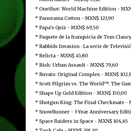
* OneShot: World Machine Edition - MXN
* Panorama Cotton - MXN$ 123,90
* Papa's Quiz - MXN$ 69,50
* Paquete de la franquicia de Tom Clanc
* Rabbids Invasion : La serie de Televisi
* Relicta - MXN$ 45,80
* Risk: Urban Assault - MXN$ 79,60
* Ruvato: Original Complex - MXN$ 102,
* Scott Pilgrim vs. The World™: The Ga
* Shape Up Gold Edition - MXN$ 150,00
* Shotgun King: The Final Checkmate - 
* SnowRunner - 3-Year Anniversary Edit
* Space Raiders in Space - MXN$ 104,65
* Tank Cafe - MXN$ 391,30