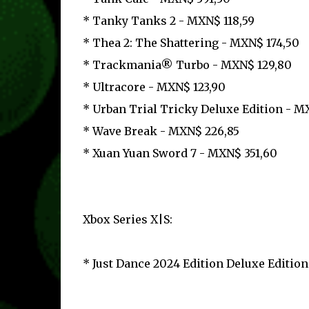
* Tanky Tanks 2 - MXN$ 118,59
* Thea 2: The Shattering - MXN$ 174,50
* Trackmania® Turbo - MXN$ 129,80
* Ultracore - MXN$ 123,90
* Urban Trial Tricky Deluxe Edition - M
* Wave Break - MXN$ 226,85
* Xuan Yuan Sword 7 - MXN$ 351,60
Xbox Series X|S:
* Just Dance 2024 Edition Deluxe Editio