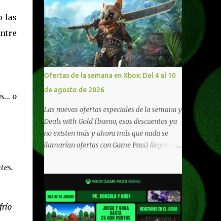
 las
ntre
Ofertas de la semana en Xbox: Del 4 al 10
de agosto de 2026
... o
Las nuevas ofertas especiales de la semana y
Deals with Gold (bueno, esos descuentos ya
no existen más y ahora más que nada se
llamarían ofertas con Game Pass) llegaron a
Xbox Live (lo lamento, pero cuesta decirle
tes.
Xbox Network). Para aquellos en Windows
10/11, varios de los juegos que están de
oferta también cuentan con soporte para
Xbox Play Anywhere, lo que nos permite
frío
jugarlos y mantener un progreso