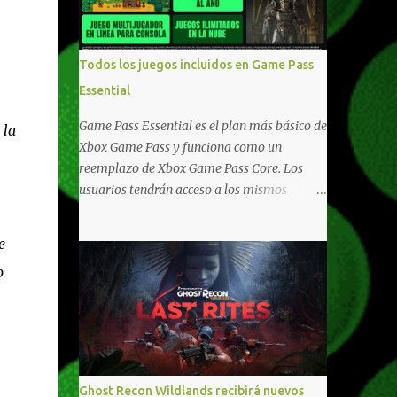
compartido en Windows PC y Xbox, y
tenemos un listado de juegos compatibles
por acá . ¿Aún necesitas una mano con las
Todos los juegos incluidos en Game Pass
compras? Tenemos un tutorial extenso o en
Essential
vídeo para que se quiten todas las dudas
generales de cómo hacer compras en Xbox .
Game Pass Essential es el plan más básico de
 la
Podes consultar un listado más completo de
Xbox Game Pass y funciona como un
promociones desde xbox.com. El post puede
reemplazo de Xbox Game Pass Core. Los
tener actualizaciones regulares o cambios
usuarios tendrán acceso a los mismos
ante cualquier error. Ofertas - Argentina
beneficios de Game Pass Core que ya
Ofertas - Chile Ofertas - Colombia Ofertas
conocían, así como también otras ventajas
e
- México Ofertas - Estados Unidos Ofertas -
adicionales que fueron anunciados
España Todas las ofertas de Xbox One
o
recientemente. Essential incluirá como
también aplican a Xbox Series, a excepción
novedades una serie de ventajas para
de los jue...
diferentes juegos free to play que están en
Xbox y PC, que van desde skins, desbloqueo
de personajes, paquetes de armas hasta
emotes, monedas virtuales y más para
Ghost Recon Wildlands recibirá nuevos