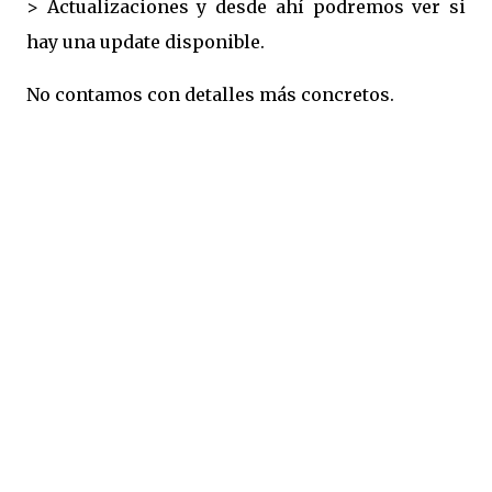
>
Actualizaciones y desde ahí podremos ver si
hay una update disponible.
No contamos con detalles más concretos.
Xbox players, we’ve pushed a
small update to Baldur’s
Gate 3 containing stability
fixes.
We're aware of the issue of
saves disappearing after a
crash. An update is available
from Xbox to help with some
of these issues, please
manually update your Xbox
through the system menu.