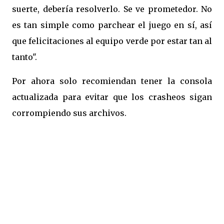
suerte, debería resolverlo. Se ve prometedor. No
es tan simple como parchear el juego en sí, así
que felicitaciones al equipo verde por estar tan al
tanto".
Por ahora solo recomiendan tener la consola
actualizada para evitar que los crasheos sigan
corrompiendo sus archivos.
My team are very rightfully
asleep but just to update
you on the Xbox saves issue,
we’re working with
Microsoft on a second fix
that should hopefully solve
it. It’s looking optimistic. Not