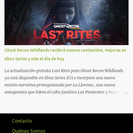
que están en Xbox y PC, que van desde skins, desbloqueo de
personajes, paquetes de armas hasta emotes, monedas virtuales y
más para diferentes títulos. Todas estas ventajas se pueden
reclamar desde la sección de Game Pass o en tu aplicación de Xbox
yendo directamente a la pestaña de Game Pass. Essential también
ahora sumará el acceso a la Nube de Xbox, el cual nos permitite
jugar una pequeña porción de los juegos de la suscripción
Ghost Recon Wildlands recibirá nuevos contenidos, mejoras en
mediante xCloud y más de 600 juegos compatibles si es que los
Xbox Series y más el día de hoy
compramos previamente (con más títulos en camino a ser
compatibles con la función Transmite tu Propios Juegos). Pueden
La actualización gratuita Last Rites para Ghost Recon Wildlands
leer más...
ya está disponible en Xbox Series X|S e incorpora una nueva
misión narrativa protagonizada por La Llorona , una nueva
antagonista que lidera el culto fanático Los Penitentes y busca
vengarse de quienes le hicieron daño en Bolivia. La actualización
también marca el retorno del icónico enfrentamiento contra el
Predator , uno de los desafíos más recordados por la comunidad,
junto con múltiples mejoras centradas en ampliar la libertad de
Contacto
juego. Uno de los aspectos más importantes de Last Rites es la
Quiénes Somos