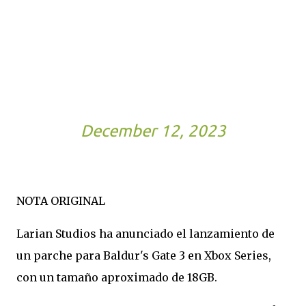
as simple as just patching
the game itself, so kudos to
the green team for being so
on top.
— Very AFK (@Cromwelp)
December 12, 2023
NOTA ORIGINAL
Larian Studios ha anunciado el lanzamiento de
un parche para Baldur's Gate 3 en Xbox Series,
con un tamaño aproximado de 18GB.