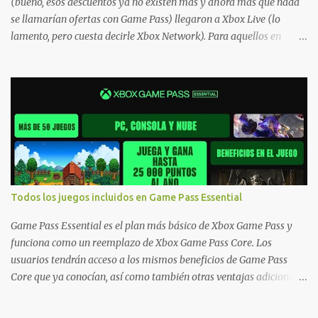
(bueno, esos descuentos ya no existen más y ahora más que nada
se llamarían ofertas con Game Pass) llegaron a Xbox Live (lo
lamento, pero cuesta decirle Xbox Network). Para aquellos en
Windows 10/11, varios de los juegos que están de oferta también
cuentan con soporte para Xbox Play Anywhere, lo que nos permite
jugarlos y mantener un progreso compartido en Windows PC y
Xbox, y tenemos un listado de juegos compatibles por acá . ¿Aún
necesitas una mano con las compras? Tenemos un tutorial extenso
o en vídeo para que se quiten todas las dudas generales de cómo
hacer compras en Xbox . Podes consultar un listado más completo
de promociones desde xbox.com. El post puede tener
actualizaciones regulares o cambios ante cualquier error. Ofertas
Todos los juegos incluidos en Game Pass Essential
- Argentina Ofertas - Chile Ofertas - Colombia Ofertas - México
Ofertas - Estados Unidos Ofertas - España Todas las ofertas de
Game Pass Essential es el plan más básico de Xbox Game Pass y
Xbox One también aplican a Xbox Series, a excepción de los jue...
funciona como un reemplazo de Xbox Game Pass Core. Los
usuarios tendrán acceso a los mismos beneficios de Game Pass
Core que ya conocían, así como también otras ventajas adicionales
que fueron anunciados recientemente. Essential incluirá como
novedades una serie de ventajas para diferentes juegos free to play