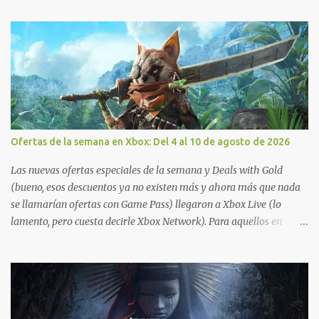
Ofertas de la semana en Xbox: Del 4 al 10 de agosto de 2026
Las nuevas ofertas especiales de la semana y Deals with Gold
(bueno, esos descuentos ya no existen más y ahora más que nada
se llamarían ofertas con Game Pass) llegaron a Xbox Live (lo
lamento, pero cuesta decirle Xbox Network). Para aquellos en
Windows 10/11, varios de los juegos que están de oferta también
cuentan con soporte para Xbox Play Anywhere, lo que nos permite
jugarlos y mantener un progreso compartido en Windows PC y
Xbox, y tenemos un listado de juegos compatibles por acá . ¿Aún
necesitas una mano con las compras? Tenemos un tutorial extenso