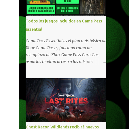
compartido en Windows PC y Xbox, y
tenemos un listado de juegos compatibles
por acá . ¿Aún necesitas una mano con las
Todos los juegos incluidos en Game Pass
compras? Tenemos un tutorial extenso o en
Essential
vídeo para que se quiten todas las dudas
generales de cómo hacer compras en Xbox .
Game Pass Essential es el plan más básico de
Podes consultar un listado más completo de
Xbox Game Pass y funciona como un
promociones desde xbox.com. El post puede
reemplazo de Xbox Game Pass Core. Los
tener actualizaciones regulares o cambios
usuarios tendrán acceso a los mismos
ante cualquier error. Ofertas - Argentina
beneficios de Game Pass Core que ya
Ofertas - Chile Ofertas - Colombia Ofertas
conocían, así como también otras ventajas
- México Ofertas - Estados Unidos Ofertas -
adicionales que fueron anunciados
España Todas las ofertas de Xbox One
recientemente. Essential incluirá como
también aplican a Xbox Series, a excepción
novedades una serie de ventajas para
de los jue...
diferentes juegos free to play que están en
Xbox y PC, que van desde skins, desbloqueo
de personajes, paquetes de armas hasta
emotes, monedas virtuales y más para
Ghost Recon Wildlands recibirá nuevos