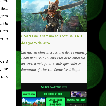
sión.
illas
 para
ólido
guran
Ofertas de la semana en Xbox: Del 4 al 10
en la
de agosto de 2026
Las nuevas ofertas especiales de la semana y
Deals with Gold (bueno, esos descuentos ya
por $
no existen más y ahora más que nada se
y se
llamarían ofertas con Game Pass) llegaron a
Xbox Live (lo lamento, pero cuesta decirle
 dos
Xbox Network). Para aquellos en Windows
10/11, varios de los juegos que están de
oferta también cuentan con soporte para
Xbox Play Anywhere, lo que nos permite
jugarlos y mantener un progreso