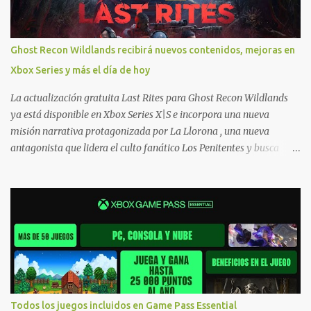
hacer compras en Xbox . Podes consultar un listado más completo
de promociones desde xbox.com. El post puede tener
actualizaciones regulares o cambios ante cualquier error. Ofertas
Ghost Recon Wildlands recibirá nuevos contenidos, mejoras en
- Argentina Ofertas - Chile Ofertas - Colombia Ofertas - México
Xbox Series y más el día de hoy
Ofertas - Estados Unidos Ofertas - España Todas las ofertas de
Xbox One también aplican a Xbox Series, a excepción de los jue...
La actualización gratuita Last Rites para Ghost Recon Wildlands
ya está disponible en Xbox Series X|S e incorpora una nueva
misión narrativa protagonizada por La Llorona , una nueva
antagonista que lidera el culto fanático Los Penitentes y busca
vengarse de quienes le hicieron daño en Bolivia. La actualización
también marca el retorno del icónico enfrentamiento contra el
Predator , uno de los desafíos más recordados por la comunidad,
junto con múltiples mejoras centradas en ampliar la libertad de
juego. Uno de los aspectos más importantes de Last Rites es la
gran cantidad de opciones de personalización incorporadas. Ahora
es posible ocultar más elementos de la interfaz, incluyendo las
trayectorias de lanzamiento de granadas y el resaltado de objetos
interactivos, además de desactivar automáticamente los sonidos
Todos los juegos incluidos en Game Pass Essential