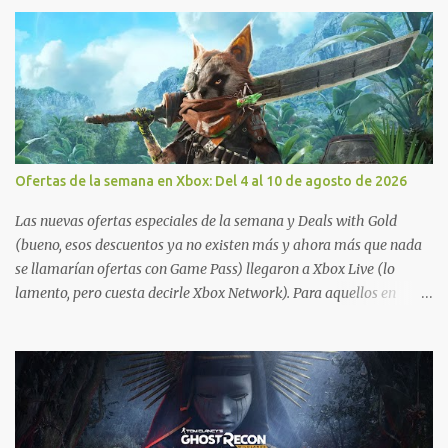
Ofertas de la semana en Xbox: Del 4 al 10 de agosto de 2026
Las nuevas ofertas especiales de la semana y Deals with Gold
(bueno, esos descuentos ya no existen más y ahora más que nada
se llamarían ofertas con Game Pass) llegaron a Xbox Live (lo
lamento, pero cuesta decirle Xbox Network). Para aquellos en
Windows 10/11, varios de los juegos que están de oferta también
cuentan con soporte para Xbox Play Anywhere, lo que nos permite
jugarlos y mantener un progreso compartido en Windows PC y
Xbox, y tenemos un listado de juegos compatibles por acá . ¿Aún
necesitas una mano con las compras? Tenemos un tutorial extenso
o en vídeo para que se quiten todas las dudas generales de cómo