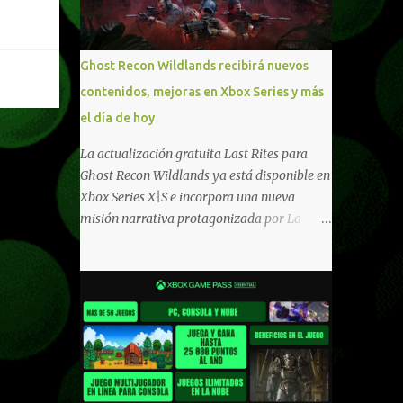
compartido en Windows PC y Xbox, y
tenemos un listado de juegos compatibles
por acá . ¿Aún necesitas una mano con las
Ghost Recon Wildlands recibirá nuevos
compras? Tenemos un tutorial extenso o en
contenidos, mejoras en Xbox Series y más
vídeo para que se quiten todas las dudas
el día de hoy
generales de cómo hacer compras en Xbox .
Podes consultar un listado más completo de
La actualización gratuita Last Rites para
promociones desde xbox.com. El post puede
Ghost Recon Wildlands ya está disponible en
tener actualizaciones regulares o cambios
Xbox Series X|S e incorpora una nueva
ante cualquier error. Ofertas - Argentina
misión narrativa protagonizada por La
Ofertas - Chile Ofertas - Colombia Ofertas
Llorona , una nueva antagonista que lidera
- México Ofertas - Estados Unidos Ofertas -
el culto fanático Los Penitentes y busca
España Todas las ofertas de Xbox One
vengarse de quienes le hicieron daño en
también aplican a Xbox Series, a excepción
Bolivia. La actualización también marca el
de los jue...
retorno del icónico enfrentamiento contra el
Predator , uno de los desafíos más
recordados por la comunidad, junto con
múltiples mejoras centradas en ampliar la