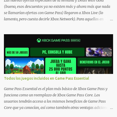
Las nuevas ofertas especiales de la semana y Deals with Gold
(bueno, esos descuentos ya no existen más y ahora más que nada
se llamarían ofertas con Game Pass) llegaron a Xbox Live (lo
lamento, pero cuesta decirle Xbox Network). Para aquellos en
Windows 10/11, varios de los juegos que están de oferta también
cuentan con soporte para Xbox Play Anywhere, lo que nos permite
jugarlos y mantener un progreso compartido en Windows PC y
Xbox, y tenemos un listado de juegos compatibles por acá . ¿Aún
necesitas una mano con las compras? Tenemos un tutorial extenso
o en vídeo para que se quiten todas las dudas generales de cómo
hacer compras en Xbox . Podes consultar un listado más completo
de promociones desde xbox.com. El post puede tener
actualizaciones regulares o cambios ante cualquier error. Ofertas
Todos los juegos incluidos en Game Pass Essential
- Argentina Ofertas - Chile Ofertas - Colombia Ofertas - México
Ofertas - Estados Unidos Ofertas - España Todas las ofertas de
Game Pass Essential es el plan más básico de Xbox Game Pass y
Xbox One también aplican a Xbox Series, a excepción de los jue...
funciona como un reemplazo de Xbox Game Pass Core. Los
usuarios tendrán acceso a los mismos beneficios de Game Pass
Core que ya conocían, así como también otras ventajas adicionales
que fueron anunciados recientemente. Essential incluirá como