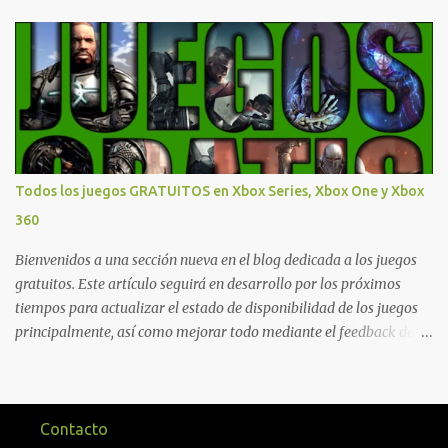
novedades una serie de ventajas para diferentes juegos free to play
que están en Xbox y PC, que van desde skins, desbloqueo de
personajes, paquetes de armas hasta emotes, monedas virtuales y
más para diferentes títulos. Todas estas ventajas se pueden
reclamar desde la sección de Game Pass o en tu aplicación de Xbox
yendo directamente a la pestaña de Game Pass. Essential también
ahora sumará el acceso a la Nube de Xbox, el cual nos permitite
jugar una pequeña porción de los juegos de la suscripción
Todos los juegos GRATUITOS en Xbox Series, Xbox One y Xbox
mediante xCloud y más de 600 juegos compatibles si es que los
360
compramos previamente (con más títulos en camino a ser
compatibles con la función Transmite tu Propios Juegos). Pueden
Bienvenidos a una sección nueva en el blog dedicada a los juegos
leer más...
gratuitos. Este artículo seguirá en desarrollo por los próximos
tiempos para actualizar el estado de disponibilidad de los juegos
principalmente, así como mejorar todo mediante el feedback de
nuestros lectores. Primero que nada hemos remarcado los juegos
gratuitos que están limitados o en otras regiones. Dichos títulos
ofrecen contenidos limitados o no se encuentran en algunas
regiones de América Latina. Podremos ver una lista más
Contacto