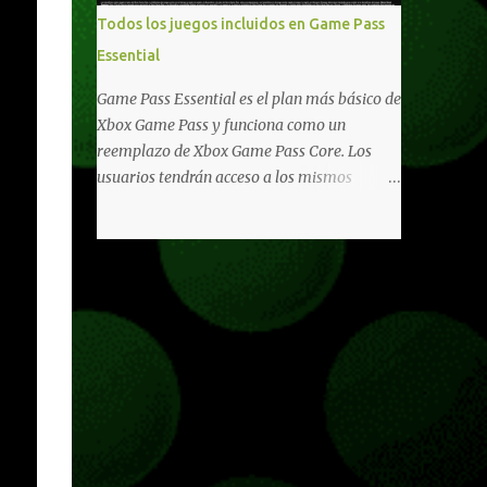
libertad de juego. Uno de los aspectos más
Todos los juegos incluidos en Game Pass
importantes de Last Rites es la gran
Essential
cantidad de opciones de personalización
incorporadas. Ahora es posible ocultar más
Game Pass Essential es el plan más básico de
elementos de la interfaz, incluyendo las
Xbox Game Pass y funciona como un
trayectorias de lanzamiento de granadas y
reemplazo de Xbox Game Pass Core. Los
el resaltado de objetos interactivos, además
usuarios tendrán acceso a los mismos
de desactivar automáticamente los sonidos
beneficios de Game Pass Core que ya
asociados cuando la interfaz está oculta.
conocían, así como también otras ventajas
También se añaden los llamados
adicionales que fueron anunciados
"Parámetros Ghost" , que permiten activar
recientemente. Essential incluirá como
la recarga táctica, limitar el número de
novedades una serie de ventajas para
armas ...
diferentes juegos free to play que están en
Xbox y PC, que van desde skins, desbloqueo
de personajes, paquetes de armas hasta
emotes, monedas virtuales y más para
diferentes títulos. Todas estas ventajas se
pueden reclamar desde la sección de Game