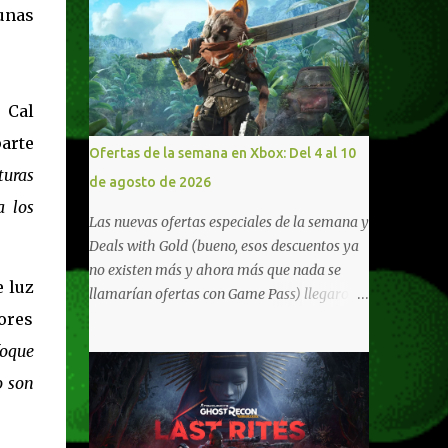
unas
 Cal
arte
Ofertas de la semana en Xbox: Del 4 al 10
turas
de agosto de 2026
a los
Las nuevas ofertas especiales de la semana y
Deals with Gold (bueno, esos descuentos ya
no existen más y ahora más que nada se
 luz
llamarían ofertas con Game Pass) llegaron a
ores
Xbox Live (lo lamento, pero cuesta decirle
Xbox Network). Para aquellos en Windows
foque
10/11, varios de los juegos que están de
o son
oferta también cuentan con soporte para
Xbox Play Anywhere, lo que nos permite
jugarlos y mantener un progreso