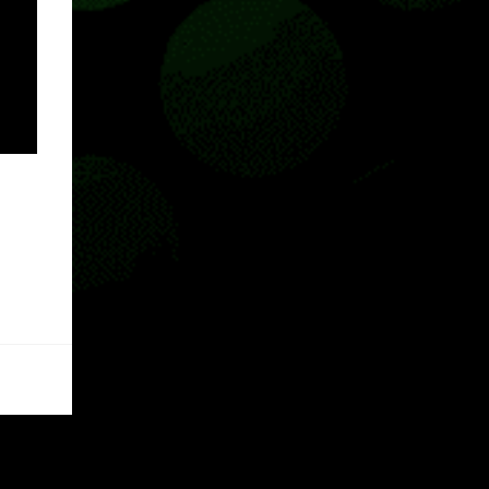
Pass o en tu aplicación de Xbox yendo
directamente a la pestaña de Game Pass.
Essential también ahora sumará el acceso a
la Nube de Xbox, el cual nos permitite jugar
una pequeña porción de los juegos de la
suscripción mediante xCloud y más de 600
juegos compatibles si es que los compramos
previamente (con más títulos en camino a
ser compatibles con la función Transmite tu
Propios Juegos). Pueden leer más...