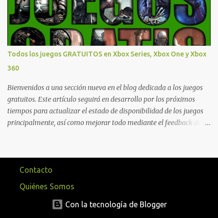
más para diferentes títulos. Todas estas ventajas se pueden
reclamar desde la sección de Game Pass o en tu aplicación de Xbox
yendo directamente a la pestaña de Game Pass. Essential también
ahora sumará el acceso a la Nube de Xbox, el cual nos permitite
jugar una pequeña porción de los juegos de la suscripción
Todos los juegos GRATUITOS en Xbox Series, Xbox One y Xbox
mediante xCloud y más de 600 juegos compatibles si es que los
360
compramos previamente (con más títulos en camino a ser
compatibles con la función Transmite tu Propios Juegos). Pueden
Bienvenidos a una sección nueva en el blog dedicada a los juegos
leer más...
gratuitos. Este artículo seguirá en desarrollo por los próximos
tiempos para actualizar el estado de disponibilidad de los juegos
principalmente, así como mejorar todo mediante el feedback de
nuestros lectores. Primero que nada hemos remarcado los juegos
gratuitos que están limitados o en otras regiones. Dichos títulos
ofrecen contenidos limitados o no se encuentran en algunas
regiones de América Latina. Podremos ver una lista más
Contacto
desarrollada, con vídeos o una descripción de los juegos
Quiénes Somos
disponibles de forma gratuita en Xbox Series, Xbox One y Xbox 360
a continuación. LOS F2P DEJARON DE PEDIR DE XBOX LIVE GOLD
Con la tecnología de Blogger
HACE TIEMPO Desde hace más de un año, juegos como Fortnite,