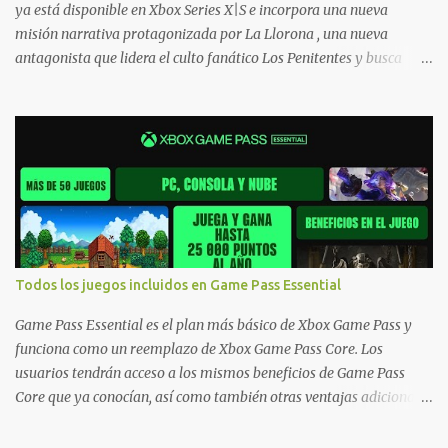
ya está disponible en Xbox Series X|S e incorpora una nueva
misión narrativa protagonizada por La Llorona , una nueva
antagonista que lidera el culto fanático Los Penitentes y busca
vengarse de quienes le hicieron daño en Bolivia. La actualización
también marca el retorno del icónico enfrentamiento contra el
Predator , uno de los desafíos más recordados por la comunidad,
junto con múltiples mejoras centradas en ampliar la libertad de
juego. Uno de los aspectos más importantes de Last Rites es la
gran cantidad de opciones de personalización incorporadas. Ahora
es posible ocultar más elementos de la interfaz, incluyendo las
trayectorias de lanzamiento de granadas y el resaltado de objetos
interactivos, además de desactivar automáticamente los sonidos
Todos los juegos incluidos en Game Pass Essential
asociados cuando la interfaz está oculta. También se añaden los
llamados "Parámetros Ghost" , que permiten activar la recarga
Game Pass Essential es el plan más básico de Xbox Game Pass y
táctica, limitar el número de armas ...
funciona como un reemplazo de Xbox Game Pass Core. Los
usuarios tendrán acceso a los mismos beneficios de Game Pass
Core que ya conocían, así como también otras ventajas adicionales
que fueron anunciados recientemente. Essential incluirá como
novedades una serie de ventajas para diferentes juegos free to play