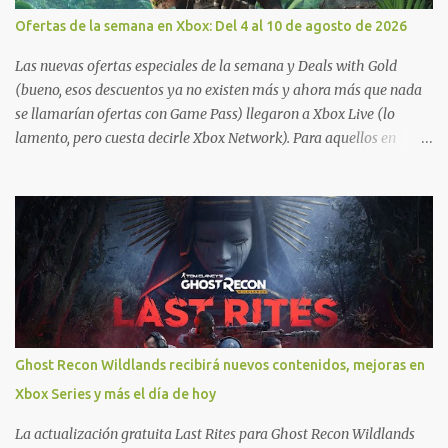
Ofertas de la semana en Xbox: Del 4 al 10 de agosto de 2026
Las nuevas ofertas especiales de la semana y Deals with Gold
(bueno, esos descuentos ya no existen más y ahora más que nada
se llamarían ofertas con Game Pass) llegaron a Xbox Live (lo
lamento, pero cuesta decirle Xbox Network). Para aquellos en
Windows 10/11, varios de los juegos que están de oferta también
cuentan con soporte para Xbox Play Anywhere, lo que nos permite
jugarlos y mantener un progreso compartido en Windows PC y
Xbox, y tenemos un listado de juegos compatibles por acá . ¿Aún
necesitas una mano con las compras? Tenemos un tutorial extenso
o en vídeo para que se quiten todas las dudas generales de cómo
hacer compras en Xbox . Podes consultar un listado más completo
de promociones desde xbox.com. El post puede tener
actualizaciones regulares o cambios ante cualquier error. Ofertas
Ghost Recon Wildlands recibirá nuevos contenidos, mejoras en
- Argentina Ofertas - Chile Ofertas - Colombia Ofertas - México
Xbox Series y más el día de hoy
Ofertas - Estados Unidos Ofertas - España Todas las ofertas de
Xbox One también aplican a Xbox Series, a excepción de los jue...
La actualización gratuita Last Rites para Ghost Recon Wildlands