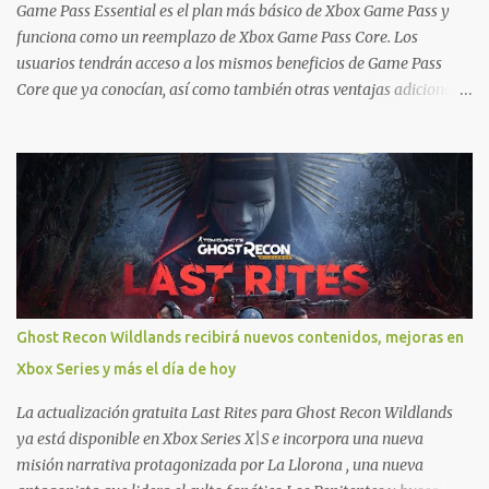
Ofertas - Estados Unidos Ofertas - España Todas las ofertas de
Game Pass Essential es el plan más básico de Xbox Game Pass y
Xbox One también aplican a Xbox Series, a excepción de los jue...
funciona como un reemplazo de Xbox Game Pass Core. Los
usuarios tendrán acceso a los mismos beneficios de Game Pass
Core que ya conocían, así como también otras ventajas adicionales
que fueron anunciados recientemente. Essential incluirá como
novedades una serie de ventajas para diferentes juegos free to play
que están en Xbox y PC, que van desde skins, desbloqueo de
personajes, paquetes de armas hasta emotes, monedas virtuales y
más para diferentes títulos. Todas estas ventajas se pueden
reclamar desde la sección de Game Pass o en tu aplicación de Xbox
yendo directamente a la pestaña de Game Pass. Essential también
ahora sumará el acceso a la Nube de Xbox, el cual nos permitite
jugar una pequeña porción de los juegos de la suscripción
Ghost Recon Wildlands recibirá nuevos contenidos, mejoras en
mediante xCloud y más de 600 juegos compatibles si es que los
Xbox Series y más el día de hoy
compramos previamente (con más títulos en camino a ser
compatibles con la función Transmite tu Propios Juegos). Pueden
La actualización gratuita Last Rites para Ghost Recon Wildlands
leer más...
ya está disponible en Xbox Series X|S e incorpora una nueva
misión narrativa protagonizada por La Llorona , una nueva