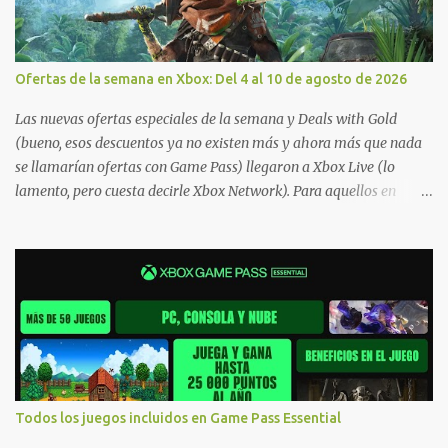
Ofertas de la semana en Xbox: Del 4 al 10 de agosto de 2026
Las nuevas ofertas especiales de la semana y Deals with Gold
(bueno, esos descuentos ya no existen más y ahora más que nada
se llamarían ofertas con Game Pass) llegaron a Xbox Live (lo
lamento, pero cuesta decirle Xbox Network). Para aquellos en
Windows 10/11, varios de los juegos que están de oferta también
cuentan con soporte para Xbox Play Anywhere, lo que nos permite
jugarlos y mantener un progreso compartido en Windows PC y
Xbox, y tenemos un listado de juegos compatibles por acá . ¿Aún
necesitas una mano con las compras? Tenemos un tutorial extenso
o en vídeo para que se quiten todas las dudas generales de cómo
hacer compras en Xbox . Podes consultar un listado más completo
de promociones desde xbox.com. El post puede tener
actualizaciones regulares o cambios ante cualquier error. Ofertas
Todos los juegos incluidos en Game Pass Essential
- Argentina Ofertas - Chile Ofertas - Colombia Ofertas - México