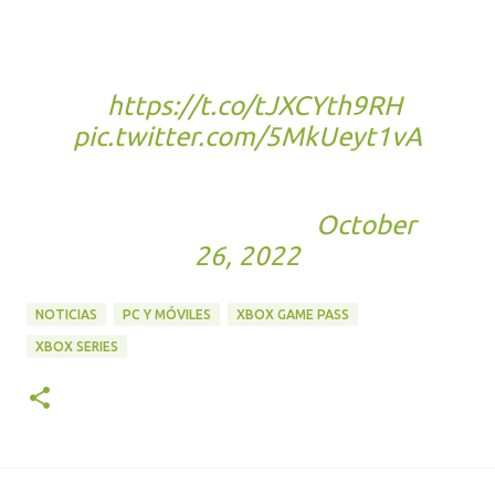
console & PC!
Get all the game details here
-
https://t.co/tJXCYth9RH
pic.twitter.com/5MkUeyt1vA
— Wo Long: Fallen Dynasty
(@WoLongOfficial)
October
26, 2022
NOTICIAS
PC Y MÓVILES
XBOX GAME PASS
XBOX SERIES