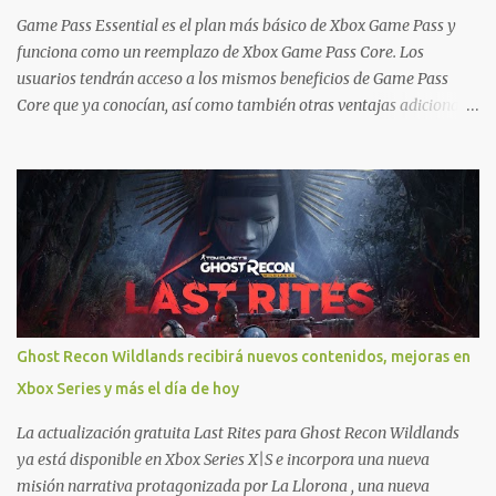
Ofertas - Estados Unidos Ofertas - España Todas las ofertas de
Game Pass Essential es el plan más básico de Xbox Game Pass y
Xbox One también aplican a Xbox Series, a excepción de los jue...
funciona como un reemplazo de Xbox Game Pass Core. Los
usuarios tendrán acceso a los mismos beneficios de Game Pass
Core que ya conocían, así como también otras ventajas adicionales
que fueron anunciados recientemente. Essential incluirá como
novedades una serie de ventajas para diferentes juegos free to play
que están en Xbox y PC, que van desde skins, desbloqueo de
personajes, paquetes de armas hasta emotes, monedas virtuales y
más para diferentes títulos. Todas estas ventajas se pueden
reclamar desde la sección de Game Pass o en tu aplicación de Xbox
yendo directamente a la pestaña de Game Pass. Essential también
ahora sumará el acceso a la Nube de Xbox, el cual nos permitite
jugar una pequeña porción de los juegos de la suscripción
Ghost Recon Wildlands recibirá nuevos contenidos, mejoras en
mediante xCloud y más de 600 juegos compatibles si es que los
Xbox Series y más el día de hoy
compramos previamente (con más títulos en camino a ser
compatibles con la función Transmite tu Propios Juegos). Pueden
La actualización gratuita Last Rites para Ghost Recon Wildlands
leer más...
ya está disponible en Xbox Series X|S e incorpora una nueva
misión narrativa protagonizada por La Llorona , una nueva