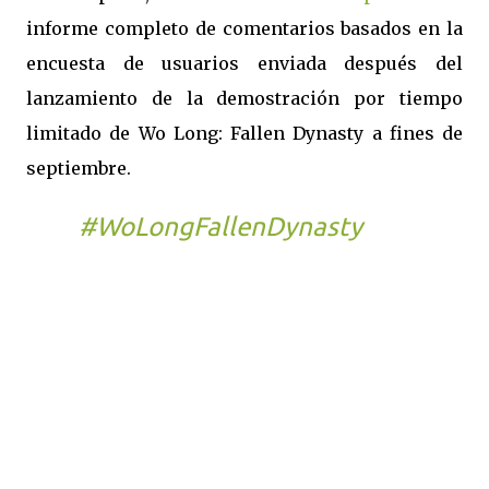
informe completo de comentarios basados en la
encuesta de usuarios enviada después del
lanzamiento de la demostración por tiempo
limitado de Wo Long: Fallen Dynasty a fines de
septiembre.
#WoLongFallenDynasty
will
be available March 3rd,
2023, worldwide on Xbox
Series X|S, Xbox One,
PlayStation®5,
PlayStation®4, on PC via
Windows and Steam®, and
will be available day one
with Xbox Game Pass on