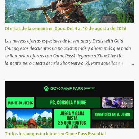
Ofertas de la semana en Xbox: Del 4 al 10 de agosto de 2026
Las nuevas ofertas especiales de la semana y Deals with Gold
(bueno, esos descuentos ya no existen más y ahora más que nada
se llamarían ofertas con Game Pass) llegaron a Xbox Live (lo
lamento, pero cuesta decirle Xbox Network). Para aquellos en
Windows 10/11, varios de los juegos que están de oferta también
cuentan con soporte para Xbox Play Anywhere, lo que nos permite
jugarlos y mantener un progreso compartido en Windows PC y
Xbox, y tenemos un listado de juegos compatibles por acá . ¿Aún
necesitas una mano con las compras? Tenemos un tutorial extenso
o en vídeo para que se quiten todas las dudas generales de cómo
hacer compras en Xbox . Podes consultar un listado más completo
de promociones desde xbox.com. El post puede tener
actualizaciones regulares o cambios ante cualquier error. Ofertas
Todos los juegos incluidos en Game Pass Essential
- Argentina Ofertas - Chile Ofertas - Colombia Ofertas - México