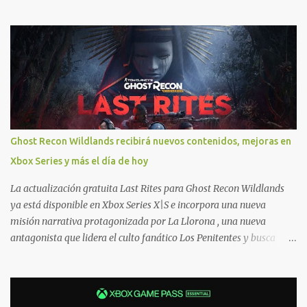
Windows 10/11, varios de los juegos que están de oferta también
cuentan con soporte para Xbox Play Anywhere, lo que nos permite
jugarlos y mantener un progreso compartido en Windows PC y
Xbox, y tenemos un listado de juegos compatibles por acá . ¿Aún
necesitas una mano con las compras? Tenemos un tutorial extenso
o en vídeo para que se quiten todas las dudas generales de cómo
hacer compras en Xbox . Podes consultar un listado más completo
de promociones desde xbox.com. El post puede tener
actualizaciones regulares o cambios ante cualquier error. Ofertas
Ghost Recon Wildlands recibirá nuevos contenidos, mejoras en
- Argentina Ofertas - Chile Ofertas - Colombia Ofertas - México
Xbox Series y más el día de hoy
Ofertas - Estados Unidos Ofertas - España Todas las ofertas de
Xbox One también aplican a Xbox Series, a excepción de los jue...
La actualización gratuita Last Rites para Ghost Recon Wildlands
ya está disponible en Xbox Series X|S e incorpora una nueva
misión narrativa protagonizada por La Llorona , una nueva
antagonista que lidera el culto fanático Los Penitentes y busca
vengarse de quienes le hicieron daño en Bolivia. La actualización
también marca el retorno del icónico enfrentamiento contra el
Predator , uno de los desafíos más recordados por la comunidad,
junto con múltiples mejoras centradas en ampliar la libertad de