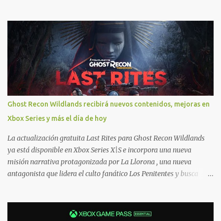
Windows 10/11, varios de los juegos que están de oferta también
cuentan con soporte para Xbox Play Anywhere, lo que nos permite
jugarlos y mantener un progreso compartido en Windows PC y
Xbox, y tenemos un listado de juegos compatibles por acá . ¿Aún
necesitas una mano con las compras? Tenemos un tutorial extenso
o en vídeo para que se quiten todas las dudas generales de cómo
hacer compras en Xbox . Podes consultar un listado más completo
de promociones desde xbox.com. El post puede tener
actualizaciones regulares o cambios ante cualquier error. Ofertas
Ghost Recon Wildlands recibirá nuevos contenidos, mejoras en
- Argentina Ofertas - Chile Ofertas - Colombia Ofertas - México
Xbox Series y más el día de hoy
Ofertas - Estados Unidos Ofertas - España Todas las ofertas de
Xbox One también aplican a Xbox Series, a excepción de los jue...
La actualización gratuita Last Rites para Ghost Recon Wildlands
ya está disponible en Xbox Series X|S e incorpora una nueva
misión narrativa protagonizada por La Llorona , una nueva
antagonista que lidera el culto fanático Los Penitentes y busca
vengarse de quienes le hicieron daño en Bolivia. La actualización
también marca el retorno del icónico enfrentamiento contra el
Predator , uno de los desafíos más recordados por la comunidad,