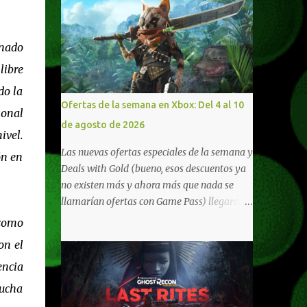
onado
libre
do la
Ofertas de la semana en Xbox: Del 4 al 10
sonal
de agosto de 2026
ivel.
Las nuevas ofertas especiales de la semana y
ón en
Deals with Gold (bueno, esos descuentos ya
no existen más y ahora más que nada se
llamarían ofertas con Game Pass) llegaron a
Xbox Live (lo lamento, pero cuesta decirle
 como
Xbox Network). Para aquellos en Windows
on el
10/11, varios de los juegos que están de
encia
oferta también cuentan con soporte para
Xbox Play Anywhere, lo que nos permite
lucha
jugarlos y mantener un progreso