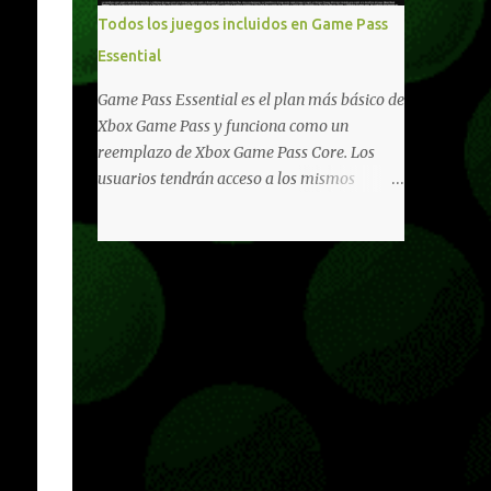
libertad de juego. Uno de los aspectos más
Todos los juegos incluidos en Game Pass
importantes de Last Rites es la gran
Essential
cantidad de opciones de personalización
incorporadas. Ahora es posible ocultar más
Game Pass Essential es el plan más básico de
elementos de la interfaz, incluyendo las
Xbox Game Pass y funciona como un
trayectorias de lanzamiento de granadas y
reemplazo de Xbox Game Pass Core. Los
el resaltado de objetos interactivos, además
usuarios tendrán acceso a los mismos
de desactivar automáticamente los sonidos
beneficios de Game Pass Core que ya
asociados cuando la interfaz está oculta.
conocían, así como también otras ventajas
También se añaden los llamados
adicionales que fueron anunciados
"Parámetros Ghost" , que permiten activar
recientemente. Essential incluirá como
la recarga táctica, limitar el número de
novedades una serie de ventajas para
armas ...
diferentes juegos free to play que están en
Xbox y PC, que van desde skins, desbloqueo
de personajes, paquetes de armas hasta
emotes, monedas virtuales y más para
diferentes títulos. Todas estas ventajas se
pueden reclamar desde la sección de Game