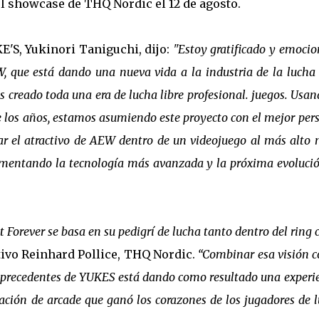
l showcase de THQ Nordic el 12 de agosto.
KE'S, Yukinori Taniguchi, dijo:
"Estoy gratificado y emoci
, que está dando una nueva vida a la industria de la lucha 
 creado toda una era de lucha libre profesional. juegos. Usan
e los años, estamos asumiendo este proyecto con el mejor per
ar el atractivo de AEW dentro de un videojuego al más alto n
rimentando la tecnología más avanzada y la próxima evoluci
 Forever se basa en su pedigrí de lucha tanto dentro del ring
utivo Reinhard Pollice, THQ Nordic.
“Combinar esa visión c
in precedentes de YUKES está dando como resultado una experi
ción de arcade que ganó los corazones de los jugadores de 