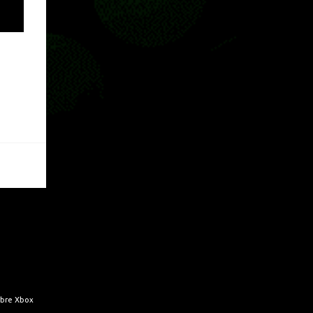
Pass o en tu aplicación de Xbox yendo
directamente a la pestaña de Game Pass.
Essential también ahora sumará el acceso a
la Nube de Xbox, el cual nos permitite jugar
una pequeña porción de los juegos de la
suscripción mediante xCloud y más de 600
juegos compatibles si es que los compramos
previamente (con más títulos en camino a
ser compatibles con la función Transmite tu
Propios Juegos). Pueden leer más...
obre Xbox