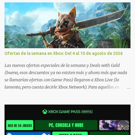
Ofertas de la semana en Xbox: Del 4 al 10 de agosto de 2026
Las nuevas ofertas especiales de la semana y Deals with Gold
(bueno, esos descuentos ya no existen más y ahora más que nada
se llamarían ofertas con Game Pass) llegaron a Xbox Live (lo
lamento, pero cuesta decirle Xbox Network). Para aquellos en
Windows 10/11, varios de los juegos que están de oferta también
cuentan con soporte para Xbox Play Anywhere, lo que nos permite
jugarlos y mantener un progreso compartido en Windows PC y
Xbox, y tenemos un listado de juegos compatibles por acá . ¿Aún
necesitas una mano con las compras? Tenemos un tutorial extenso
o en vídeo para que se quiten todas las dudas generales de cómo