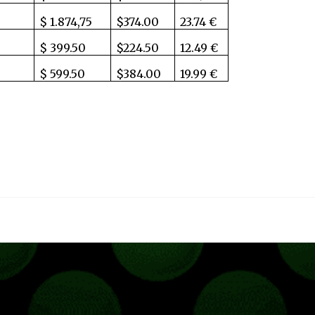
$ 1.874,75
$374.00
23.74 €
$ 399.50
$224.50
12.49 €
$ 599.50
$384.00
19.99 €