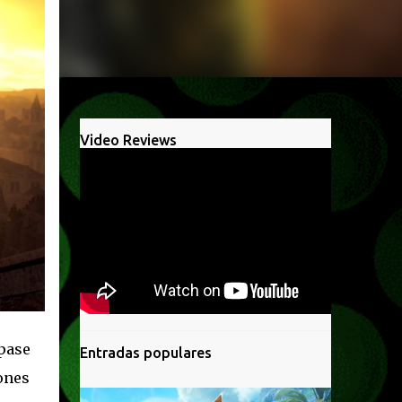
Video Reviews
 pase
Entradas populares
iones