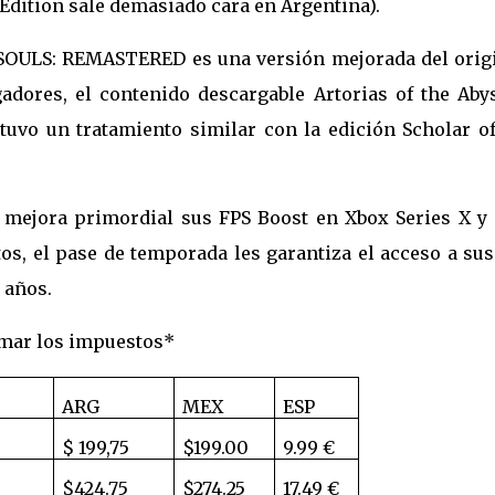
Edition sale demasiado cara en Argentina).
SOULS: REMASTERED es una versión mejorada del origi
adores, el contenido descargable Artorias of the Abys
tuvo un tratamiento similar con la edición Scholar of
o mejora primordial sus FPS Boost en Xbox Series X y S
os, el pase de temporada les garantiza el acceso a sus
 años.
umar los impuestos*
ARG
MEX
ESP
$ 199,75
$199.00
9.99 €
$424.75
$274.25
17.49 €