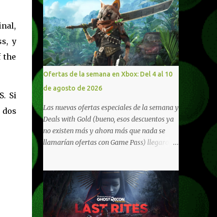
nal,
s, y
 the
Ofertas de la semana en Xbox: Del 4 al 10
de agosto de 2026
. Si
Las nuevas ofertas especiales de la semana y
 dos
Deals with Gold (bueno, esos descuentos ya
no existen más y ahora más que nada se
llamarían ofertas con Game Pass) llegaron a
Xbox Live (lo lamento, pero cuesta decirle
Xbox Network). Para aquellos en Windows
10/11, varios de los juegos que están de
oferta también cuentan con soporte para
Xbox Play Anywhere, lo que nos permite
jugarlos y mantener un progreso