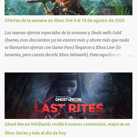
Ofertas de la semana en Xbox: Del 4 al 10 de agosto de 2026
Las nuevas ofertas especiales de la semana y Deals with Gold
(bueno, esos descuentos ya no existen más y ahora más que nada
se llamarían ofertas con Game Pass) llegaron a Xbox Live (lo
lamento, pero cuesta decirle Xbox Network). Para aquellos en
Windows 10/11, varios de los juegos que están de oferta también
cuentan con soporte para Xbox Play Anywhere, lo que nos permite
jugarlos y mantener un progreso compartido en Windows PC y
Xbox, y tenemos un listado de juegos compatibles por acá . ¿Aún
necesitas una mano con las compras? Tenemos un tutorial extenso
o en vídeo para que se quiten todas las dudas generales de cómo
hacer compras en Xbox . Podes consultar un listado más completo
de promociones desde xbox.com. El post puede tener
actualizaciones regulares o cambios ante cualquier error. Ofertas
Ghost Recon Wildlands recibirá nuevos contenidos, mejoras en
- Argentina Ofertas - Chile Ofertas - Colombia Ofertas - México
Xbox Series y más el día de hoy
Ofertas - Estados Unidos Ofertas - España Todas las ofertas de