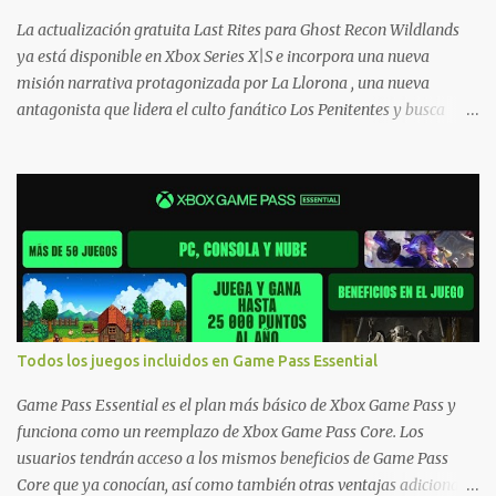
Xbox One también aplican a Xbox Series, a excepción de los jue...
La actualización gratuita Last Rites para Ghost Recon Wildlands
ya está disponible en Xbox Series X|S e incorpora una nueva
misión narrativa protagonizada por La Llorona , una nueva
antagonista que lidera el culto fanático Los Penitentes y busca
vengarse de quienes le hicieron daño en Bolivia. La actualización
también marca el retorno del icónico enfrentamiento contra el
Predator , uno de los desafíos más recordados por la comunidad,
junto con múltiples mejoras centradas en ampliar la libertad de
juego. Uno de los aspectos más importantes de Last Rites es la
gran cantidad de opciones de personalización incorporadas. Ahora
es posible ocultar más elementos de la interfaz, incluyendo las
trayectorias de lanzamiento de granadas y el resaltado de objetos
interactivos, además de desactivar automáticamente los sonidos
Todos los juegos incluidos en Game Pass Essential
asociados cuando la interfaz está oculta. También se añaden los
llamados "Parámetros Ghost" , que permiten activar la recarga
Game Pass Essential es el plan más básico de Xbox Game Pass y
táctica, limitar el número de armas ...
funciona como un reemplazo de Xbox Game Pass Core. Los
usuarios tendrán acceso a los mismos beneficios de Game Pass
Core que ya conocían, así como también otras ventajas adicionales