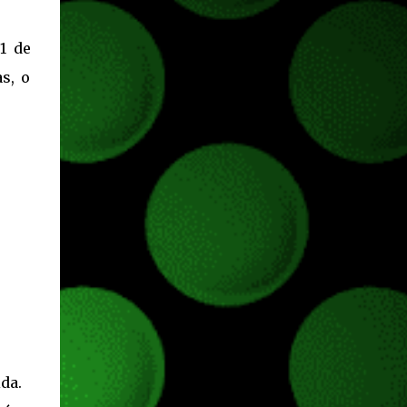
1 de
s, o
da.