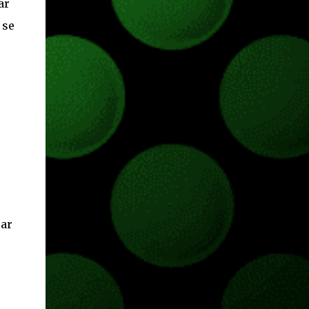
ar
 se
car