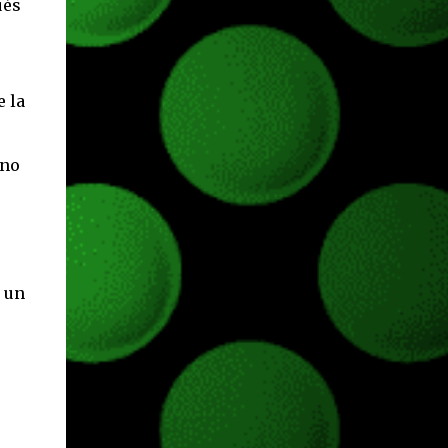
ués
e la
(no
 un