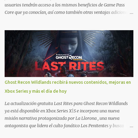
usuarios tendrán acceso a los mismos beneficios de Game Pass
Core que ya conocían, así como también otras ventajas adicionales
que fueron anunciados recientemente. Essential incluirá como
novedades una serie de ventajas para diferentes juegos free to play
que están en Xbox y PC, que van desde skins, desbloqueo de
personajes, paquetes de armas hasta emotes, monedas virtuales y
más para diferentes títulos. Todas estas ventajas se pueden
reclamar desde la sección de Game Pass o en tu aplicación de Xbox
yendo directamente a la pestaña de Game Pass. Essential también
ahora sumará el acceso a la Nube de Xbox, el cual nos permitite
jugar una pequeña porción de los juegos de la suscripción
Ghost Recon Wildlands recibirá nuevos contenidos, mejoras en
mediante xCloud y más de 600 juegos compatibles si es que los
Xbox Series y más el día de hoy
compramos previamente (con más títulos en camino a ser
compatibles con la función Transmite tu Propios Juegos). Pueden
La actualización gratuita Last Rites para Ghost Recon Wildlands
leer más...
ya está disponible en Xbox Series X|S e incorpora una nueva
misión narrativa protagonizada por La Llorona , una nueva
antagonista que lidera el culto fanático Los Penitentes y busca
vengarse de quienes le hicieron daño en Bolivia. La actualización