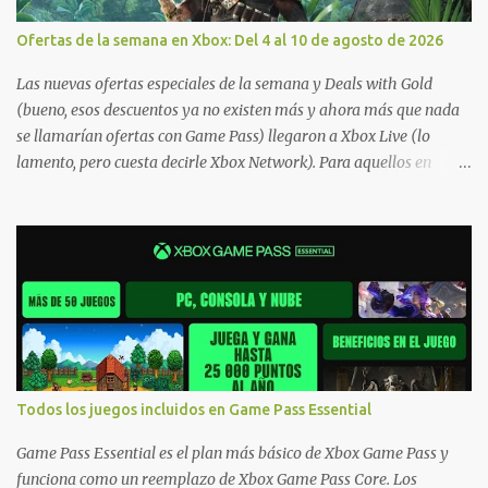
Ofertas de la semana en Xbox: Del 4 al 10 de agosto de 2026
Las nuevas ofertas especiales de la semana y Deals with Gold
(bueno, esos descuentos ya no existen más y ahora más que nada
se llamarían ofertas con Game Pass) llegaron a Xbox Live (lo
lamento, pero cuesta decirle Xbox Network). Para aquellos en
Windows 10/11, varios de los juegos que están de oferta también
cuentan con soporte para Xbox Play Anywhere, lo que nos permite
jugarlos y mantener un progreso compartido en Windows PC y
Xbox, y tenemos un listado de juegos compatibles por acá . ¿Aún
necesitas una mano con las compras? Tenemos un tutorial extenso
o en vídeo para que se quiten todas las dudas generales de cómo
hacer compras en Xbox . Podes consultar un listado más completo
de promociones desde xbox.com. El post puede tener
actualizaciones regulares o cambios ante cualquier error. Ofertas
Todos los juegos incluidos en Game Pass Essential
- Argentina Ofertas - Chile Ofertas - Colombia Ofertas - México
Ofertas - Estados Unidos Ofertas - España Todas las ofertas de
Game Pass Essential es el plan más básico de Xbox Game Pass y
Xbox One también aplican a Xbox Series, a excepción de los jue...
funciona como un reemplazo de Xbox Game Pass Core. Los