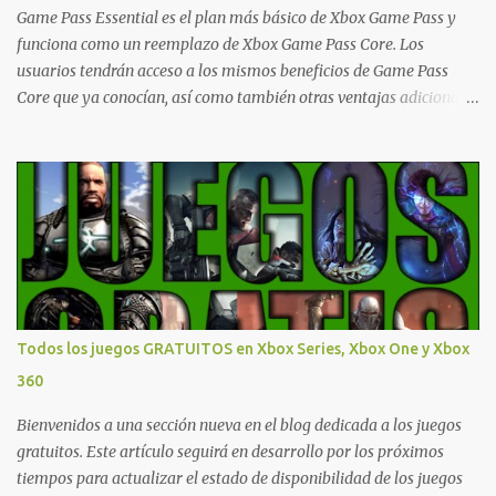
Ofertas - Estados Unidos Ofertas - España Todas las ofertas de
Game Pass Essential es el plan más básico de Xbox Game Pass y
Xbox One también aplican a Xbox Series, a excepción de los jue...
funciona como un reemplazo de Xbox Game Pass Core. Los
usuarios tendrán acceso a los mismos beneficios de Game Pass
Core que ya conocían, así como también otras ventajas adicionales
que fueron anunciados recientemente. Essential incluirá como
novedades una serie de ventajas para diferentes juegos free to play
que están en Xbox y PC, que van desde skins, desbloqueo de
personajes, paquetes de armas hasta emotes, monedas virtuales y
más para diferentes títulos. Todas estas ventajas se pueden
reclamar desde la sección de Game Pass o en tu aplicación de Xbox
yendo directamente a la pestaña de Game Pass. Essential también
ahora sumará el acceso a la Nube de Xbox, el cual nos permitite
jugar una pequeña porción de los juegos de la suscripción
Todos los juegos GRATUITOS en Xbox Series, Xbox One y Xbox
mediante xCloud y más de 600 juegos compatibles si es que los
360
compramos previamente (con más títulos en camino a ser
compatibles con la función Transmite tu Propios Juegos). Pueden
Bienvenidos a una sección nueva en el blog dedicada a los juegos
leer más...
gratuitos. Este artículo seguirá en desarrollo por los próximos
tiempos para actualizar el estado de disponibilidad de los juegos