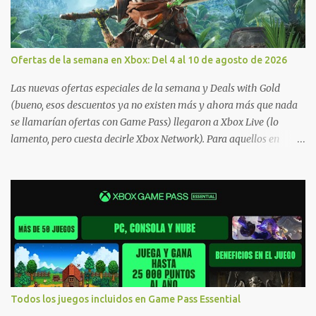
Ofertas de la semana en Xbox: Del 4 al 10 de agosto de 2026
Las nuevas ofertas especiales de la semana y Deals with Gold
(bueno, esos descuentos ya no existen más y ahora más que nada
se llamarían ofertas con Game Pass) llegaron a Xbox Live (lo
lamento, pero cuesta decirle Xbox Network). Para aquellos en
Windows 10/11, varios de los juegos que están de oferta también
cuentan con soporte para Xbox Play Anywhere, lo que nos permite
jugarlos y mantener un progreso compartido en Windows PC y
Xbox, y tenemos un listado de juegos compatibles por acá . ¿Aún
necesitas una mano con las compras? Tenemos un tutorial extenso
o en vídeo para que se quiten todas las dudas generales de cómo
hacer compras en Xbox . Podes consultar un listado más completo
de promociones desde xbox.com. El post puede tener
actualizaciones regulares o cambios ante cualquier error. Ofertas
Todos los juegos incluidos en Game Pass Essential
- Argentina Ofertas - Chile Ofertas - Colombia Ofertas - México