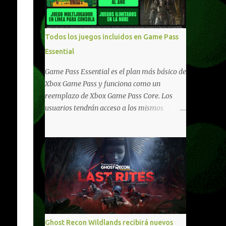
compartido en Windows PC y Xbox, y
tenemos un listado de juegos compatibles
por acá . ¿Aún necesitas una mano con las
Todos los juegos incluidos en Game Pass
compras? Tenemos un tutorial extenso o en
Essential
vídeo para que se quiten todas las dudas
generales de cómo hacer compras en Xbox .
Game Pass Essential es el plan más básico de
Podes consultar un listado más completo de
Xbox Game Pass y funciona como un
promociones desde xbox.com. El post puede
reemplazo de Xbox Game Pass Core. Los
tener actualizaciones regulares o cambios
usuarios tendrán acceso a los mismos
ante cualquier error. Ofertas - Argentina
beneficios de Game Pass Core que ya
Ofertas - Chile Ofertas - Colombia Ofertas
conocían, así como también otras ventajas
- México Ofertas - Estados Unidos Ofertas -
adicionales que fueron anunciados
España Todas las ofertas de Xbox One
recientemente. Essential incluirá como
también aplican a Xbox Series, a excepción
novedades una serie de ventajas para
de los jue...
diferentes juegos free to play que están en
Xbox y PC, que van desde skins, desbloqueo
de personajes, paquetes de armas hasta
emotes, monedas virtuales y más para
Ghost Recon Wildlands recibirá nuevos