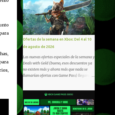
ento
junto
 para
Ofertas de la semana en Xbox: Del 4 al 10
de agosto de 2026
has,
Las nuevas ofertas especiales de la semana y
para
Deals with Gold (bueno, esos descuentos ya
no existen más y ahora más que nada se
ios,
llamarían ofertas con Game Pass) llegaron a
Xbox Live (lo lamento, pero cuesta decirle
Xbox Network). Para aquellos en Windows
10/11, varios de los juegos que están de
oferta también cuentan con soporte para
Xbox Play Anywhere, lo que nos permite
jugarlos y mantener un progreso