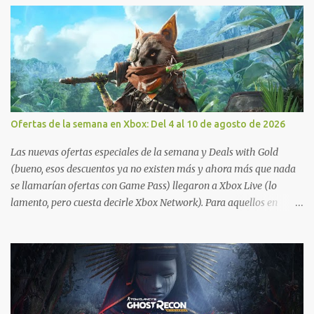
Ofertas de la semana en Xbox: Del 4 al 10 de agosto de 2026
Las nuevas ofertas especiales de la semana y Deals with Gold
(bueno, esos descuentos ya no existen más y ahora más que nada
se llamarían ofertas con Game Pass) llegaron a Xbox Live (lo
lamento, pero cuesta decirle Xbox Network). Para aquellos en
Windows 10/11, varios de los juegos que están de oferta también
cuentan con soporte para Xbox Play Anywhere, lo que nos permite
jugarlos y mantener un progreso compartido en Windows PC y
Xbox, y tenemos un listado de juegos compatibles por acá . ¿Aún
necesitas una mano con las compras? Tenemos un tutorial extenso
o en vídeo para que se quiten todas las dudas generales de cómo