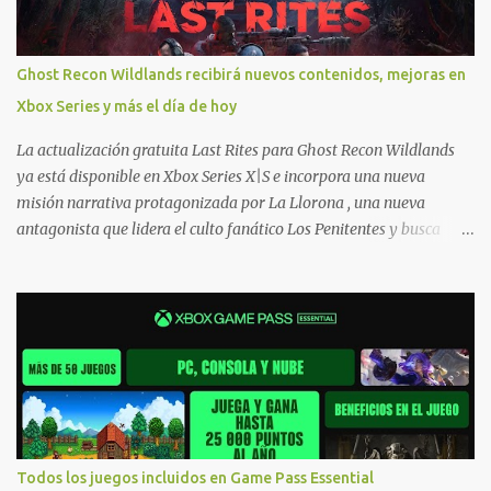
hacer compras en Xbox . Podes consultar un listado más completo
de promociones desde xbox.com. El post puede tener
actualizaciones regulares o cambios ante cualquier error. Ofertas
Ghost Recon Wildlands recibirá nuevos contenidos, mejoras en
- Argentina Ofertas - Chile Ofertas - Colombia Ofertas - México
Xbox Series y más el día de hoy
Ofertas - Estados Unidos Ofertas - España Todas las ofertas de
Xbox One también aplican a Xbox Series, a excepción de los jue...
La actualización gratuita Last Rites para Ghost Recon Wildlands
ya está disponible en Xbox Series X|S e incorpora una nueva
misión narrativa protagonizada por La Llorona , una nueva
antagonista que lidera el culto fanático Los Penitentes y busca
vengarse de quienes le hicieron daño en Bolivia. La actualización
también marca el retorno del icónico enfrentamiento contra el
Predator , uno de los desafíos más recordados por la comunidad,
junto con múltiples mejoras centradas en ampliar la libertad de
juego. Uno de los aspectos más importantes de Last Rites es la
gran cantidad de opciones de personalización incorporadas. Ahora
es posible ocultar más elementos de la interfaz, incluyendo las
trayectorias de lanzamiento de granadas y el resaltado de objetos
interactivos, además de desactivar automáticamente los sonidos
Todos los juegos incluidos en Game Pass Essential