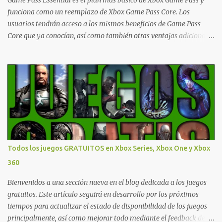
Game Pass Essential es el plan más básico de Xbox Game Pass y
Xbox One también aplican a Xbox Series, a excepción de los jue...
funciona como un reemplazo de Xbox Game Pass Core. Los
usuarios tendrán acceso a los mismos beneficios de Game Pass
Core que ya conocían, así como también otras ventajas adicionales
que fueron anunciados recientemente. Essential incluirá como
novedades una serie de ventajas para diferentes juegos free to play
que están en Xbox y PC, que van desde skins, desbloqueo de
personajes, paquetes de armas hasta emotes, monedas virtuales y
más para diferentes títulos. Todas estas ventajas se pueden
reclamar desde la sección de Game Pass o en tu aplicación de Xbox
yendo directamente a la pestaña de Game Pass. Essential también
ahora sumará el acceso a la Nube de Xbox, el cual nos permitite
jugar una pequeña porción de los juegos de la suscripción
Todos los juegos GRATUITOS en Xbox Series, Xbox One y Xbox
mediante xCloud y más de 600 juegos compatibles si es que los
360
compramos previamente (con más títulos en camino a ser
compatibles con la función Transmite tu Propios Juegos). Pueden
Bienvenidos a una sección nueva en el blog dedicada a los juegos
leer más...
gratuitos. Este artículo seguirá en desarrollo por los próximos
tiempos para actualizar el estado de disponibilidad de los juegos
principalmente, así como mejorar todo mediante el feedback de