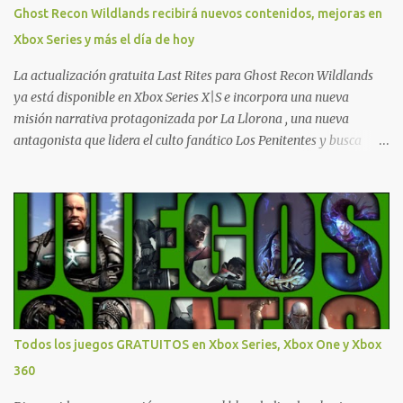
actualizaciones regulares o cambios ante cualquier error. Ofertas
Ghost Recon Wildlands recibirá nuevos contenidos, mejoras en
- Argentina Ofertas - Chile Ofertas - Colombia Ofertas - México
Xbox Series y más el día de hoy
Ofertas - Estados Unidos Ofertas - España Todas las ofertas de
Xbox One también aplican a Xbox Series, a excepción de los jue...
La actualización gratuita Last Rites para Ghost Recon Wildlands
ya está disponible en Xbox Series X|S e incorpora una nueva
misión narrativa protagonizada por La Llorona , una nueva
antagonista que lidera el culto fanático Los Penitentes y busca
vengarse de quienes le hicieron daño en Bolivia. La actualización
también marca el retorno del icónico enfrentamiento contra el
Predator , uno de los desafíos más recordados por la comunidad,
junto con múltiples mejoras centradas en ampliar la libertad de
juego. Uno de los aspectos más importantes de Last Rites es la
gran cantidad de opciones de personalización incorporadas. Ahora
es posible ocultar más elementos de la interfaz, incluyendo las
trayectorias de lanzamiento de granadas y el resaltado de objetos
interactivos, además de desactivar automáticamente los sonidos
Todos los juegos GRATUITOS en Xbox Series, Xbox One y Xbox
asociados cuando la interfaz está oculta. También se añaden los
360
llamados "Parámetros Ghost" , que permiten activar la recarga
táctica, limitar el número de armas ...