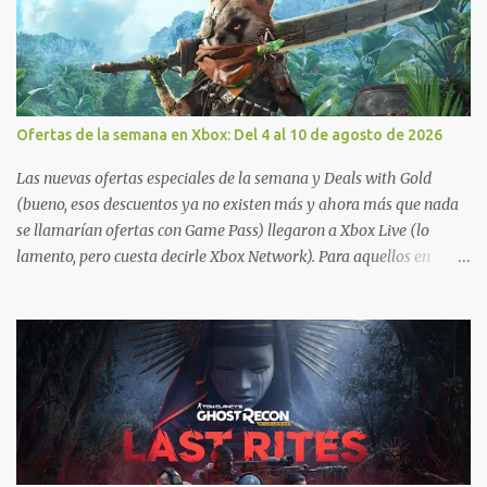
Ofertas de la semana en Xbox: Del 4 al 10 de agosto de 2026
Las nuevas ofertas especiales de la semana y Deals with Gold
(bueno, esos descuentos ya no existen más y ahora más que nada
se llamarían ofertas con Game Pass) llegaron a Xbox Live (lo
lamento, pero cuesta decirle Xbox Network). Para aquellos en
Windows 10/11, varios de los juegos que están de oferta también
cuentan con soporte para Xbox Play Anywhere, lo que nos permite
jugarlos y mantener un progreso compartido en Windows PC y
Xbox, y tenemos un listado de juegos compatibles por acá . ¿Aún
necesitas una mano con las compras? Tenemos un tutorial extenso
o en vídeo para que se quiten todas las dudas generales de cómo
hacer compras en Xbox . Podes consultar un listado más completo
de promociones desde xbox.com. El post puede tener