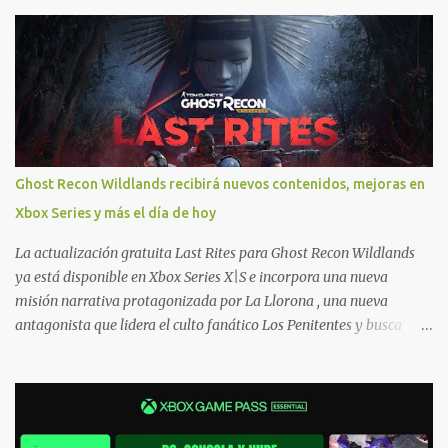
cuentan con soporte para Xbox Play Anywhere, lo que nos permite
jugarlos y mantener un progreso compartido en Windows PC y
Xbox, y tenemos un listado de juegos compatibles por acá . ¿Aún
necesitas una mano con las compras? Tenemos un tutorial extenso
o en vídeo para que se quiten todas las dudas generales de cómo
hacer compras en Xbox . Podes consultar un listado más completo
de promociones desde xbox.com. El post puede tener
actualizaciones regulares o cambios ante cualquier error. Ofertas
Ghost Recon Wildlands recibirá nuevos contenidos, mejoras en
- Argentina Ofertas - Chile Ofertas - Colombia Ofertas - México
Xbox Series y más el día de hoy
Ofertas - Estados Unidos Ofertas - España Todas las ofertas de
Xbox One también aplican a Xbox Series, a excepción de los jue...
La actualización gratuita Last Rites para Ghost Recon Wildlands
ya está disponible en Xbox Series X|S e incorpora una nueva
misión narrativa protagonizada por La Llorona , una nueva
antagonista que lidera el culto fanático Los Penitentes y busca
vengarse de quienes le hicieron daño en Bolivia. La actualización
también marca el retorno del icónico enfrentamiento contra el
Predator , uno de los desafíos más recordados por la comunidad,
junto con múltiples mejoras centradas en ampliar la libertad de
juego. Uno de los aspectos más importantes de Last Rites es la