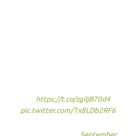
for 10 HOURS up until
launch!
💥 Play the full game!
📈 Progress carries over
‼️ Download NOW
Experience strategic WW2
combat like never before! 🪖
🎮
https://t.co/zgiIjB70d4
pic.twitter.com/Tx8LDb2RF6
— HellLetLoose
(@hell_let_loose)
September