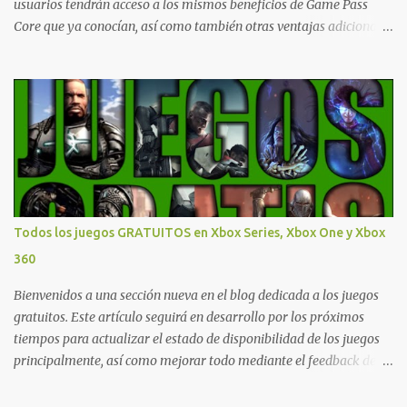
usuarios tendrán acceso a los mismos beneficios de Game Pass
Core que ya conocían, así como también otras ventajas adicionales
que fueron anunciados recientemente. Essential incluirá como
novedades una serie de ventajas para diferentes juegos free to play
que están en Xbox y PC, que van desde skins, desbloqueo de
personajes, paquetes de armas hasta emotes, monedas virtuales y
más para diferentes títulos. Todas estas ventajas se pueden
reclamar desde la sección de Game Pass o en tu aplicación de Xbox
yendo directamente a la pestaña de Game Pass. Essential también
ahora sumará el acceso a la Nube de Xbox, el cual nos permitite
jugar una pequeña porción de los juegos de la suscripción
Todos los juegos GRATUITOS en Xbox Series, Xbox One y Xbox
mediante xCloud y más de 600 juegos compatibles si es que los
360
compramos previamente (con más títulos en camino a ser
compatibles con la función Transmite tu Propios Juegos). Pueden
Bienvenidos a una sección nueva en el blog dedicada a los juegos
leer más...
gratuitos. Este artículo seguirá en desarrollo por los próximos
tiempos para actualizar el estado de disponibilidad de los juegos
principalmente, así como mejorar todo mediante el feedback de
nuestros lectores. Primero que nada hemos remarcado los juegos
gratuitos que están limitados o en otras regiones. Dichos títulos