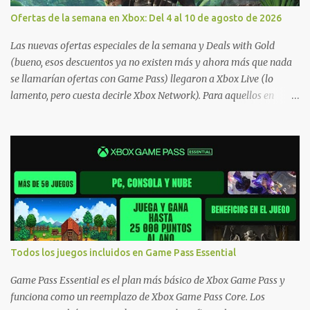
Ofertas de la semana en Xbox: Del 4 al 10 de agosto de 2026
Las nuevas ofertas especiales de la semana y Deals with Gold
(bueno, esos descuentos ya no existen más y ahora más que nada
se llamarían ofertas con Game Pass) llegaron a Xbox Live (lo
lamento, pero cuesta decirle Xbox Network). Para aquellos en
Windows 10/11, varios de los juegos que están de oferta también
cuentan con soporte para Xbox Play Anywhere, lo que nos permite
jugarlos y mantener un progreso compartido en Windows PC y
Xbox, y tenemos un listado de juegos compatibles por acá . ¿Aún
necesitas una mano con las compras? Tenemos un tutorial extenso
o en vídeo para que se quiten todas las dudas generales de cómo
hacer compras en Xbox . Podes consultar un listado más completo
de promociones desde xbox.com. El post puede tener
actualizaciones regulares o cambios ante cualquier error. Ofertas
Todos los juegos incluidos en Game Pass Essential
- Argentina Ofertas - Chile Ofertas - Colombia Ofertas - México
Ofertas - Estados Unidos Ofertas - España Todas las ofertas de
Game Pass Essential es el plan más básico de Xbox Game Pass y
Xbox One también aplican a Xbox Series, a excepción de los jue...
funciona como un reemplazo de Xbox Game Pass Core. Los