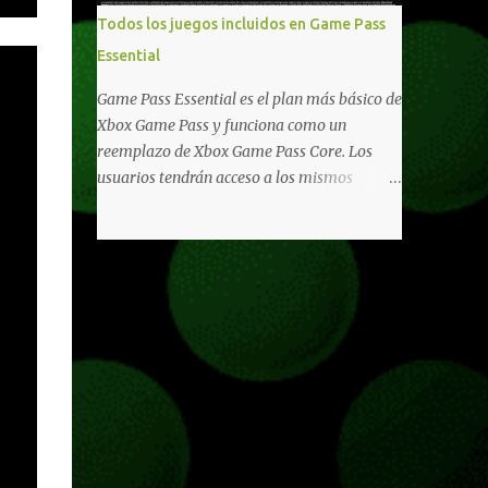
libertad de juego. Uno de los aspectos más
Todos los juegos incluidos en Game Pass
importantes de Last Rites es la gran
Essential
cantidad de opciones de personalización
incorporadas. Ahora es posible ocultar más
Game Pass Essential es el plan más básico de
elementos de la interfaz, incluyendo las
Xbox Game Pass y funciona como un
trayectorias de lanzamiento de granadas y
reemplazo de Xbox Game Pass Core. Los
el resaltado de objetos interactivos, además
usuarios tendrán acceso a los mismos
de desactivar automáticamente los sonidos
beneficios de Game Pass Core que ya
asociados cuando la interfaz está oculta.
conocían, así como también otras ventajas
También se añaden los llamados
adicionales que fueron anunciados
"Parámetros Ghost" , que permiten activar
recientemente. Essential incluirá como
la recarga táctica, limitar el número de
novedades una serie de ventajas para
armas ...
diferentes juegos free to play que están en
Xbox y PC, que van desde skins, desbloqueo
de personajes, paquetes de armas hasta
emotes, monedas virtuales y más para
diferentes títulos. Todas estas ventajas se
pueden reclamar desde la sección de Game