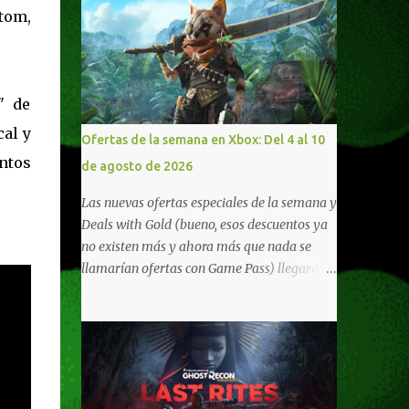
tom,
" de
cal y
Ofertas de la semana en Xbox: Del 4 al 10
ntos
de agosto de 2026
Las nuevas ofertas especiales de la semana y
Deals with Gold (bueno, esos descuentos ya
no existen más y ahora más que nada se
llamarían ofertas con Game Pass) llegaron a
Xbox Live (lo lamento, pero cuesta decirle
Xbox Network). Para aquellos en Windows
10/11, varios de los juegos que están de
oferta también cuentan con soporte para
Xbox Play Anywhere, lo que nos permite
jugarlos y mantener un progreso