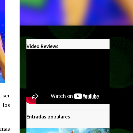
Video Reviews
 ser
 los
Entradas populares
amas