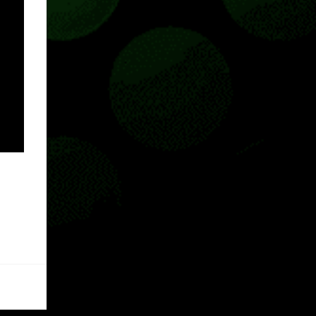
Pass o en tu aplicación de Xbox yendo
directamente a la pestaña de Game Pass.
Essential también ahora sumará el acceso a
la Nube de Xbox, el cual nos permitite jugar
una pequeña porción de los juegos de la
suscripción mediante xCloud y más de 600
juegos compatibles si es que los compramos
previamente (con más títulos en camino a
ser compatibles con la función Transmite tu
Propios Juegos). Pueden leer más...