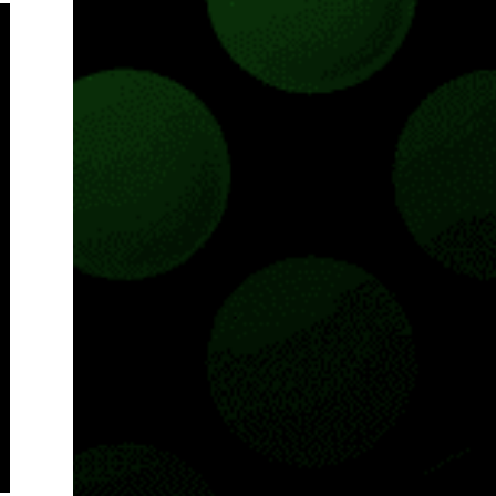
Pass o en tu aplicación de Xbox yendo
directamente a la pestaña de Game Pass.
Essential también ahora sumará el acceso a
la Nube de Xbox, el cual nos permitite jugar
una pequeña porción de los juegos de la
suscripción mediante xCloud y más de 600
juegos compatibles si es que los compramos
previamente (con más títulos en camino a
ser compatibles con la función Transmite tu
Propios Juegos). Pueden leer más...