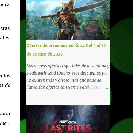
anera
astas
ales
Ofertas de la semana en Xbox: Del 4 al 10
de agosto de 2026
Las nuevas ofertas especiales de la semana y
Deals with Gold (bueno, esos descuentos ya
n las
no existen más y ahora más que nada se
os de
llamarían ofertas con Game Pass) llegaron a
Xbox Live (lo lamento, pero cuesta decirle
Xbox Network). Para aquellos en Windows
10/11, varios de los juegos que están de
sarlo
oferta también cuentan con soporte para
de...
Xbox Play Anywhere, lo que nos permite
jugarlos y mantener un progreso