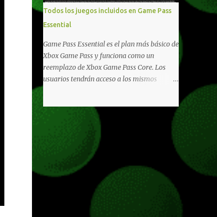
libertad de juego. Uno de los aspectos más
Todos los juegos incluidos en Game Pass
importantes de Last Rites es la gran
Essential
cantidad de opciones de personalización
incorporadas. Ahora es posible ocultar más
Game Pass Essential es el plan más básico de
elementos de la interfaz, incluyendo las
Xbox Game Pass y funciona como un
trayectorias de lanzamiento de granadas y
reemplazo de Xbox Game Pass Core. Los
el resaltado de objetos interactivos, además
usuarios tendrán acceso a los mismos
de desactivar automáticamente los sonidos
beneficios de Game Pass Core que ya
asociados cuando la interfaz está oculta.
conocían, así como también otras ventajas
También se añaden los llamados
adicionales que fueron anunciados
"Parámetros Ghost" , que permiten activar
recientemente. Essential incluirá como
la recarga táctica, limitar el número de
novedades una serie de ventajas para
armas ...
diferentes juegos free to play que están en
Xbox y PC, que van desde skins, desbloqueo
de personajes, paquetes de armas hasta
emotes, monedas virtuales y más para
diferentes títulos. Todas estas ventajas se
pueden reclamar desde la sección de Game